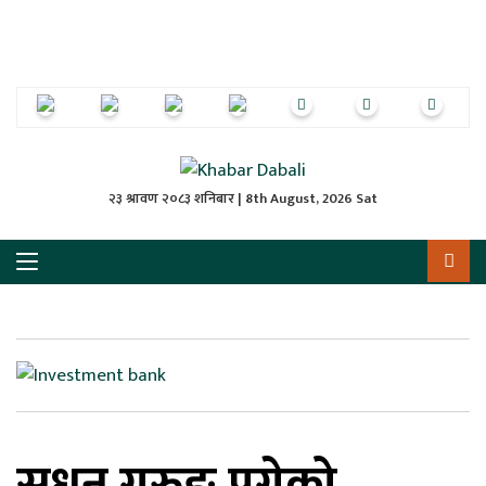
ृष्‍ठ
ाचार
पत्रिका
्राष्ट्रिय
२३ श्रावण २०८३ शनिबार | 8th August, 2026 Sat
स
ली
ली
लकुद
सुधन गुरुङ पुगेको
ेश