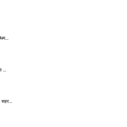
िम...
 ...
े सहर...