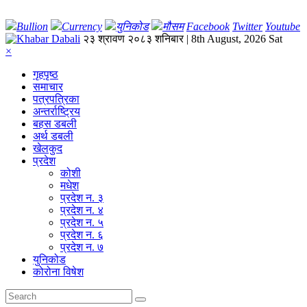
Bullion
Currency
युनिकोड
मौसम
Facebook
Twitter
Youtube
२३ श्रावण २०८३ शनिबार | 8th August, 2026 Sat
×
गृहपृष्‍ठ
समाचार
पत्रपत्रिका
अन्तर्राष्ट्रिय
बहस डबली
अर्थ डबली
खेलकुद
प्रदेश
कोशी
मधेश
प्रदेश न. ३
प्रदेश न. ४
प्रदेश न. ५
प्रदेश न. ६
प्रदेश न. ७
युनिकोड
कोरोना विषेश