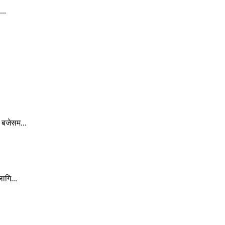
...
 बजेसम...
ागि...