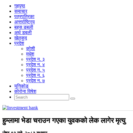
गृहपृष्‍ठ
समाचार
पत्रपत्रिका
अन्तर्राष्ट्रिय
बहस डबली
अर्थ डबली
खेलकुद
प्रदेश
कोशी
मधेश
प्रदेश न. ३
प्रदेश न. ४
प्रदेश न. ५
प्रदेश न. ६
प्रदेश न. ७
युनिकोड
कोरोना विषेश
हुम्लामा भेडा चराउन गएका युवकको लेक लागेर मृत्यु