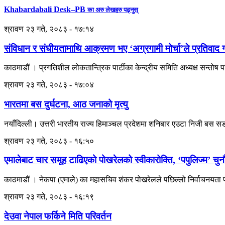
Khabardabali Desk–PB
का अरु लेखहरु पढ्नुस्
श्रावण २३ गते, २०८३ - १७:१४
संविधान र संघीयतामाथि आक्रमण भए ‘अग्रगामी मोर्चा’ले प्रतिवाद गर
काठमाडौं । प्रगतिशील लोकतान्त्रिक पार्टीका केन्द्रीय समिति अध्यक्ष सन्तोष
श्रावण २३ गते, २०८३ - १७:०४
भारतमा बस दुर्घटना, आठ जनाको मृत्यु
नयाँदिल्ली। उत्तरी भारतीय राज्य हिमाञ्चल प्रदेशमा शनिबार एउटा निजी बस सडक
श्रावण २३ गते, २०८३ - १६:५०
एमालेबाट चार समूह टाढिएको पोखरेलको स्वीकारोक्ति, ‘पपुलिज्म’ चुनौ
काठमाडौं । नेकपा (एमाले) का महासचिव शंकर पोखरेलले पछिल्लो निर्वाचनयता पा
श्रावण २३ गते, २०८३ - १६:१९
देउवा नेपाल फर्किने मिति परिवर्तन