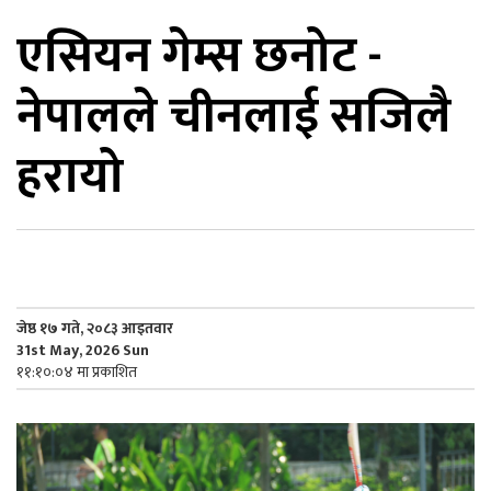
एसियन गेम्स छनोट -
िकोड
नेपालले चीनलाई सजिलै
ोना
ेश
हरायो
जेष्ठ १७ गते, २०८३ आइतवार
31st May, 2026 Sun
११:१०:०४ मा प्रकाशित