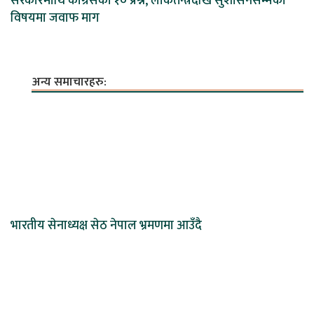
सरकारमाथि कांग्रेसका १० प्रश्न, लोकतन्त्रदेखि सुशासनसम्मका
विषयमा जवाफ माग
अन्य समाचारहरु:
भारतीय सेनाध्यक्ष सेठ नेपाल भ्रमणमा आउँदै