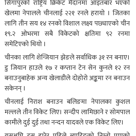
सिंगापुरको राष्ट्रिय क्रिकेट मैदानमा आइतबार भएको 
खेलमा नेपालले चीनलाई २२१ रनले हरायो । जितका 
लागि तीन सय १४ रनको विशाल लक्ष्य पछ्याएको चीन 
१९.२ ओभरमा सबै विकेटको क्षतिमा ९२ रनमा 
समेटिएको थियो ।
चीनका लागि शेन्जियान झेङले सर्वाधिक ३१ रन बनाए। 
डु जियान हाउले १७ र कप्तान टेन सेन कुनले १२ रन 
बनाउनुबाहेक अन्य खेलाडीले दोहोरो अङ्कमा रन बनाउन 
सकेनन् ।
चीनलाई निराश बनाउन बलिङमा नेपालका कुशल 
मल्लले तीन विकेट लिए। सन्दीप लामिछाने र सोमपाल 
कामीले दुई दुई तथा नन्दन यादवले एक विकेट लिए। 
यसअघि टस हारेर पहिले ब्याटिङको निम्तो पाएको 