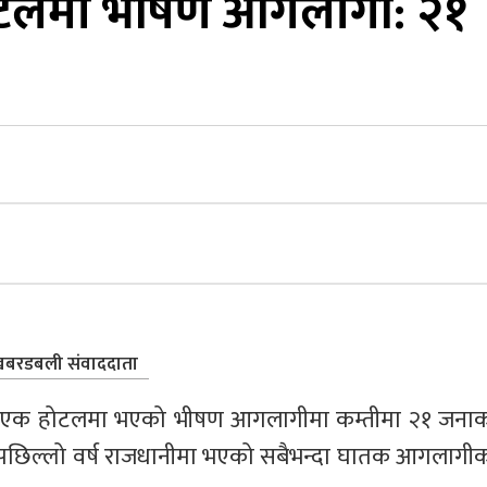
होटलमा भीषण आगलागी: २१
बरडबली संवाददाता
को एक होटलमा भएको भीषण आगलागीमा कम्तीमा २१ जनाक
 । पछिल्लो वर्ष राजधानीमा भएको सबैभन्दा घातक आगलागीक