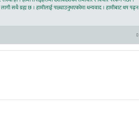
ंस्था हो । हामी तपाईहरुमा देशविदेशका समाचार र विचार पस्कने गर्छौ ।
लागी सधै ग्रह्य छ । हामीलाई पछ्याउनुभएकोमा धन्यवाद । हामीबाट थप पढ्न