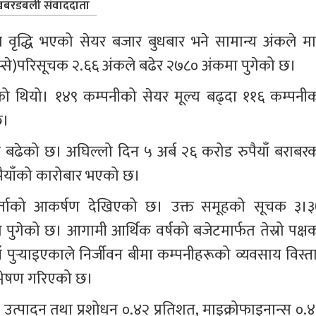
बरडबली संवाददाता
 वृद्धि भएको सेयर बजार बुधबार भने सामान्य अंकले मात्
प्से)परिसूचक २.६६ अंकले बढेर २७८० अंकमा पुगेको छ।
 थियो। १४९ कम्पनीको सेयर मूल्य बढ्दा ११६ कम्पनीक
छ।
बढेको छ। अघिल्लो दिन ५ अर्ब २६ करोड रुपैयाँ बराबरक
पैयाँको कारोबार भएको छ।
र्ताको आकर्षण देखिएको छ। उक्त समूहको सूचक ३।३
ा पुगेको छ। आगामी आर्थिक वर्षको बजेटमार्फत तेस्रो पक्षक
ँ पुर्‍याइएकाले निर्जीवन बीमा कम्पनीहरूको व्यवसाय विस्ता
िश्लेषण गरिएको छ।
 उत्पादन तथा प्रशोधन ०.४२ प्रतिशत, माइक्रोफाइनान्स ०.४