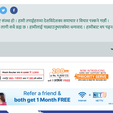
ंस्था हो । हामी तपाईहरुमा देशविदेशका समाचार र विचार पस्कने गर्छौ ।
लागी सधै ग्रह्य छ । हामीलाई पछ्याउनुभएकोमा धन्यवाद । हामीबाट थप पढ्न