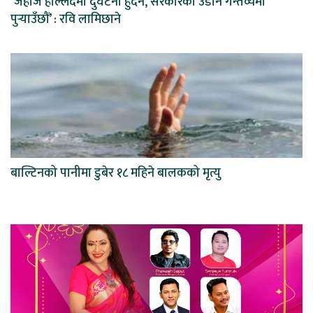
‘जहाज हल्लिँदैमा दुर्घटना हुँदैन, सरकारको उडान गन्तव्यमा
पुर्‍याउँछौं’ : रवि लामिछाने
बाल्टिनको पानीमा डुबेर १८ महिने बालकको मृत्यु