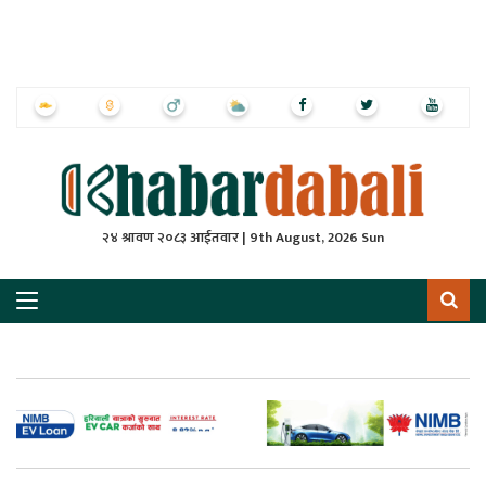
ृष्‍ठ
ाचार
पत्रिका
्राष्ट्रिय
२४ श्रावण २०८३ आईतवार | 9th August, 2026 Sun
स
ली
ली
लकुद
ेश