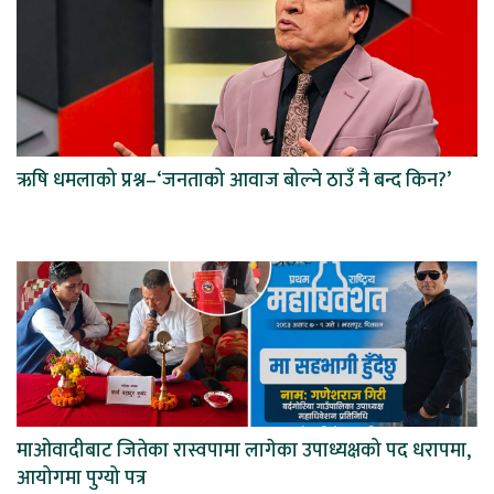
ऋषि धमलाको प्रश्न–‘जनताको आवाज बोल्ने ठाउँ नै बन्द किन?’
माओवादीबाट जितेका रास्वपामा लागेका उपाध्यक्षको पद धरापमा,
आयोगमा पुग्यो पत्र