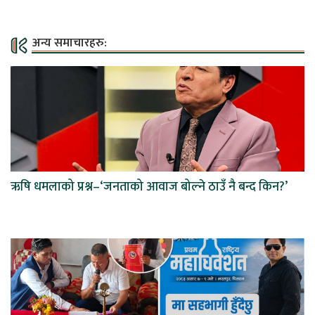
अन्य समाचारहरु:
ऋषि धमलाको प्रश्न–‘जनताको आवाज बोल्ने ठाउँ नै बन्द किन?’