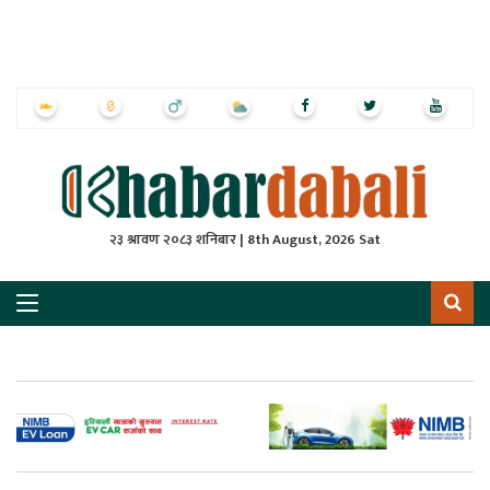
ृष्‍ठ
ाचार
पत्रिका
्राष्ट्रिय
२३ श्रावण २०८३ शनिबार | 8th August, 2026 Sat
स
ली
ली
लकुद
ेश