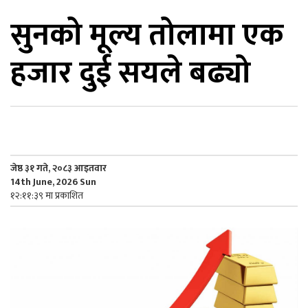
सुनको मूल्य तोलामा एक
िकोड
हजार दुई सयले बढ्यो
ोना
ेश
जेष्ठ ३१ गते, २०८३ आइतवार
14th June, 2026 Sun
१२:११:३९ मा प्रकाशित