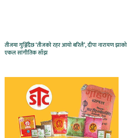
तीजमा गुञ्जिँदैछ ‘तीजको रहर आयो बरिलै’, दीपा नारायण झाको
एकल सांगीतिक साँझ