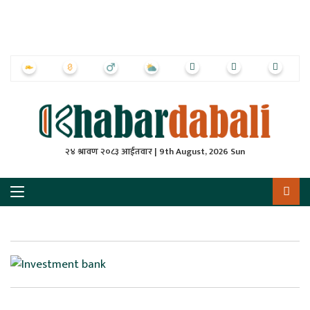
ृष्‍ठ
ाचार
पत्रिका
्राष्ट्रिय
२४ श्रावण २०८३ आईतवार | 9th August, 2026 Sun
स
ली
ली
लकुद
ेश