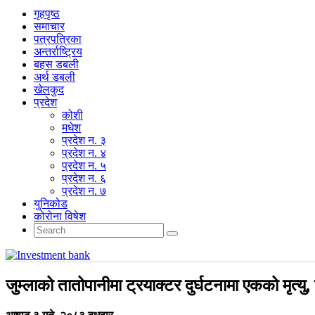
गृहपृष्‍ठ
समाचार
पत्रपत्रिका
अन्तर्राष्ट्रिय
बहस डबली
अर्थ डबली
खेलकुद
प्रदेश
कोशी
मधेश
प्रदेश न. ३
प्रदेश न. ४
प्रदेश न. ५
प्रदेश न. ६
प्रदेश न. ७
युनिकोड
कोरोना विषेश
जुम्लाको तातोपानीमा ट्रयाक्टर दुर्घटनामा एकको मृत्यु,