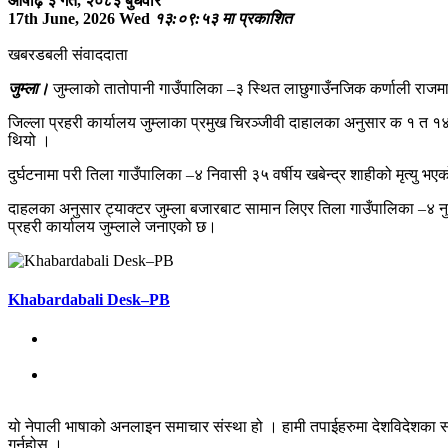
आषाढ़ ३ गते, २०८३ बुधवार
17th June, 2026 Wed
१३:०९:५३ मा प्रकाशित
खबरडबली संवाददाता
जुम्ला।
जुम्लाको तातोपानी गाउँपालिका –३ स्थित लाछुगाउँनजिक कर्णाली राजमार
जिल्ला प्रहरी कार्यालय जुम्लाका प्रमुख चिरञ्जीवी दाहालका अनुसार क १ त 
थियो ।
दुर्घटनामा परी तिला गाउँपालिका –४ निवासी ३५ वर्षीय खबेन्द्र शाहीको मृत्यु 
दाहलका अनुसार ट्याक्टर जुम्ला बजारबाट सामान लिएर तिला गाउँपालिका –४ नुवा
प्रहरी कार्यालय जुम्लाले जनाएको छ।
Khabardabali Desk–PB
यो नेपाली भाषाको अनलाइन समाचार संस्था हो । हामी तपाईहरुमा देशविदेशका स
गर्नुहोस् ।