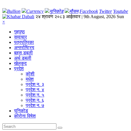
Bullion
Currency
युनिकोड
मौसम
Facebook
Twitter
Youtube
२४ श्रावण २०८३ आईतवार | 9th August, 2026 Sun
×
गृहपृष्‍ठ
समाचार
पत्रपत्रिका
अन्तर्राष्ट्रिय
बहस डबली
अर्थ डबली
खेलकुद
प्रदेश
कोशी
मधेश
प्रदेश न. ३
प्रदेश न. ४
प्रदेश न. ५
प्रदेश न. ६
प्रदेश न. ७
युनिकोड
कोरोना विषेश