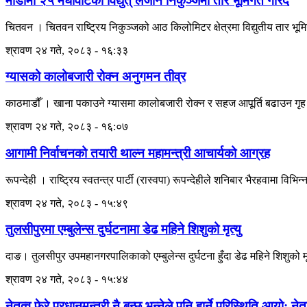
माडीमा २५ मेघावाटको विद्युत् लैजान निकुञ्जमा तार भूमिगत गरिँदै
चितवन । चितवन राष्ट्रिय निकुञ्जको आठ किलोमिटर क्षेत्रमा विद्युतीय तार भूम
श्रावण २४ गते, २०८३ - १६:३३
ग्यासको कालोबजारी रोक्न अनुगमन तीव्र
काठमाडौँ । खाना पकाउने ग्यासमा कालोबजारी रोक्न र सहज आपूर्ति बढाउन गृह मन
श्रावण २४ गते, २०८३ - १६:०७
आगामी निर्वाचनको तयारी थाल्न महामन्त्री आचार्यको आग्रह
रूपन्देही । राष्ट्रिय स्वतन्त्र पार्टी (रास्वपा) रूपन्देहीले शनिबार भैरहवामा विभ
श्रावण २४ गते, २०८३ - १५:४९
तुलसीपुरमा एम्बुलेन्स दुर्घटनामा डेढ महिने शिशुको मृत्यु
दाङ। तुलसीपुर उपमहानगरपालिकाको एम्बुलेन्स दुर्घटना हुँदा डेढ महिने शिशुको
श्रावण २४ गते, २०८३ - १५:४४
नेतृत्व फेरे प्रधानमन्त्री नै बन्छु भन्नेले पनि हार्ने परिस्थिति आयो: न