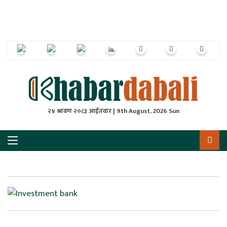
ृष्‍ठ
ाचार
पत्रिका
्राष्ट्रिय
२४ श्रावण २०८३ आईतवार | 9th August, 2026 Sun
स
ली
ली
लकुद
ेश