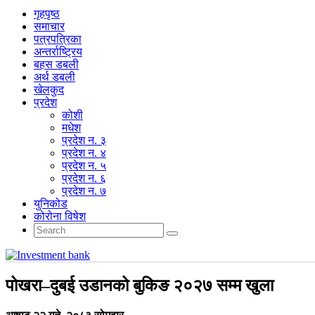
गृहपृष्‍ठ
समाचार
पत्रपत्रिका
अन्तर्राष्ट्रिय
बहस डबली
अर्थ डबली
खेलकुद
प्रदेश
कोशी
मधेश
प्रदेश न. ३
प्रदेश न. ४
प्रदेश न. ५
प्रदेश न. ६
प्रदेश न. ७
युनिकोड
कोरोना विषेश
पोखरा–दुबई उडानको बुकिङ २०२७ सम्म खुला