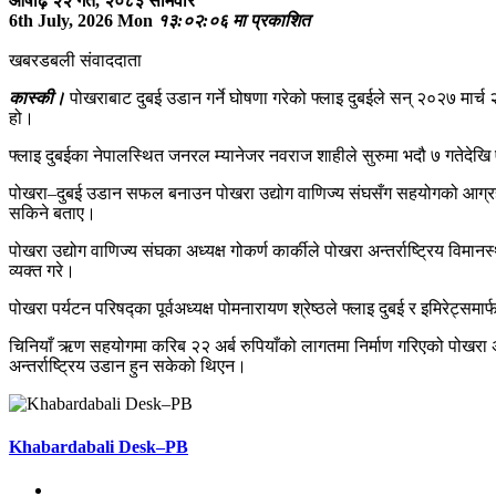
आषाढ़ २२ गते, २०८३ सोमवार
6th July, 2026 Mon
१३:०२:०६ मा प्रकाशित
खबरडबली संवाददाता
कास्की।
पोखराबाट दुबई उडान गर्ने घोषणा गरेको फ्लाइ दुबईले सन् २०२७ मार्
हो।
फ्लाइ दुबईका नेपालस्थित जनरल म्यानेजर नवराज शाहीले सुरुमा भदौ ७ गतेदेख
पोखरा–दुबई उडान सफल बनाउन पोखरा उद्योग वाणिज्य संघसँग सहयोगको आग्रह गर्न
सकिने बताए।
पोखरा उद्योग वाणिज्य संघका अध्यक्ष गोकर्ण कार्कीले पोखरा अन्तर्राष्ट्रिय वि
व्यक्त गरे।
पोखरा पर्यटन परिषद्का पूर्वअध्यक्ष पोमनारायण श्रेष्ठले फ्लाइ दुबई र इमिरेट्सम
चिनियाँ ऋण सहयोगमा करिब २२ अर्ब रुपियाँको लागतमा निर्माण गरिएको पोखरा
अन्तर्राष्ट्रिय उडान हुन सकेको थिएन।
Khabardabali Desk–PB