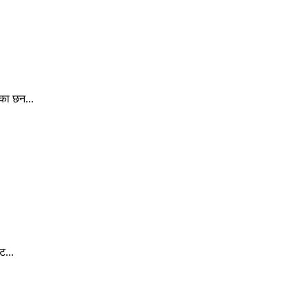
ेका छन...
ट...