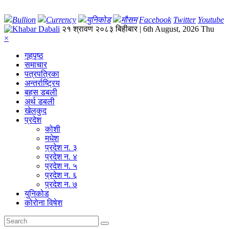
Bullion
Currency
युनिकोड
मौसम
Facebook
Twitter
Youtube
२१ श्रावण २०८३ बिहीबार | 6th August, 2026 Thu
×
गृहपृष्‍ठ
समाचार
पत्रपत्रिका
अन्तर्राष्ट्रिय
बहस डबली
अर्थ डबली
खेलकुद
प्रदेश
कोशी
मधेश
प्रदेश न. ३
प्रदेश न. ४
प्रदेश न. ५
प्रदेश न. ६
प्रदेश न. ७
युनिकोड
कोरोना विषेश