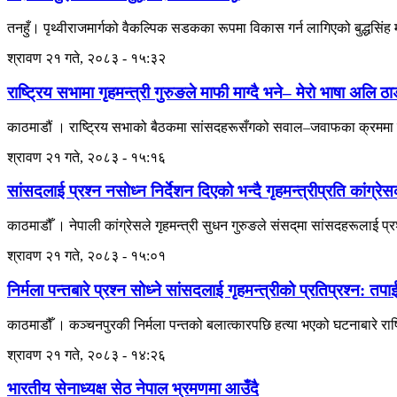
तनहुँ। पृथ्वीराजमार्गको वैकल्पिक सडकका रूपमा विकास गर्न लागिएको बुद्धसिंह मार
श्रावण २१ गते, २०८३ - १५:३२
राष्ट्रिय सभामा गृहमन्त्री गुरुङले माफी माग्दै भने– मेरो भाषा अलि ठाड
काठमाडौं । राष्ट्रिय सभाको बैठकमा सांसदहरूसँगको सवाल–जवाफका क्रममा प्रय
श्रावण २१ गते, २०८३ - १५:१६
सांसदलाई प्रश्न नसोध्न निर्देशन दिएको भन्दै गृहमन्त्रीप्रति कांग्रे
काठमाडौँ । नेपाली कांग्रेसले गृहमन्त्री सुधन गुरुङले संसद्‌मा सांसदहरूलाई प्र
श्रावण २१ गते, २०८३ - १५:०१
निर्मला पन्तबारे प्रश्न सोध्ने सांसदलाई गृहमन्त्रीको प्रतिप्रश्न: तपाई
काठमाडौँ । कञ्चनपुरकी निर्मला पन्तको बलात्कारपछि हत्या भएको घटनाबारे राष्ट
श्रावण २१ गते, २०८३ - १४:२६
भारतीय सेनाध्यक्ष सेठ नेपाल भ्रमणमा आउँदै