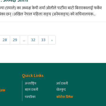
पा (एमाले) का अध्यक्ष केपी शर्मा ओलीले पार्टीमा बाटो बिराएकालाई फर्केर
रेका छन् ।अखिल नेपाल महिला सङ्घ (अनेमसङ्घ) को सचिवालयक...
28
29
...
32
33
›
Quick Links
अन्तर्राष्ट्रिय
अर्थ डबली
बहस डबली
खेलकुद
्देशक
पत्रपत्रिका
कोरोना विषेश