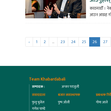
काठमाडौँ । नेक
आउन आग्रह ग
‹
1
2
...
23
24
25
26
27
Team Khabardabali
सम्पादक :
अन्जन पराजुली
संवाददाता
बजार व्यवस्थापक
प्रबन्धक निर
फुलु भुजेल
पुष्प ओली
गोमा आले
गणेश पाण्डे