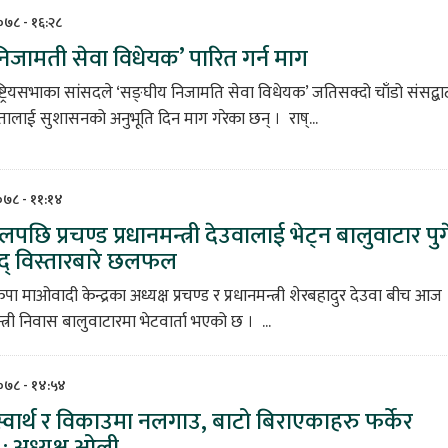
२०७८ - १६:२८
िजामती सेवा विधेयक’ पारित गर्न माग
ष्ट्रियसभाका सांसदले ‘सङ्घीय निजामति सेवा विधेयक’ जतिसक्दो चाँडो संसद्बा
ालाई सुशासनको अनुभूति दिन माग गरेका छन् । राष्...
२०७८ - ११:१४
पछि प्रचण्ड प्रधानमन्त्री देउवालाई भेट्न बालुवाटार पुग
िषद् विस्तारबारे छलफल
पा माओवादी केन्द्रका अध्यक्ष प्रचण्ड र प्रधानमन्त्री शेरबहादुर देउवा बीच आज
्त्री निवास बालुवाटारमा भेटवार्ता भएको छ । ...
२०७८ - १४:५४
 स्वार्थ र विकाउमा नलगाउ, बाटो बिराएकाहरु फर्केर
: अध्यक्ष ओली