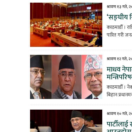
श्रावण १३ गते, 
‘सङ्घीय न
काठमाडौँ । रा
पारित गरी जनत
श्रावण १२ गते, 
माधव नेपाल
मन्त्रिपर
काठमाडौँ । नेक
बिहान प्रधानमन
श्रावण १० गते, 
पार्टीलाई
आउनुहोस् 