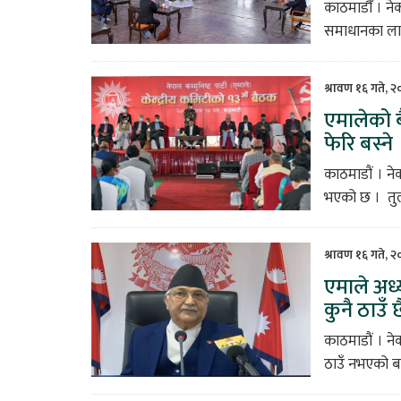
काठमाडौँ । न
समाधानका लागि
श्रावण १६ गते, 
एमालेको ब
फेरि बस्ने
काठमाडौं । ने
भएको छ । तुलस
श्रावण १६ गते, 
एमाले अध्
कुनै ठाउँ 
काठमाडौं । ने
ठाउँ नभएको ब