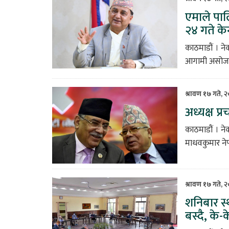
एमाले पा
२४ गते केन
काठमाडौं । न
आगामी असोज ९ 
श्रावण १७ गते, 
अध्यक्ष प्र
काठमाडौं । नेक
माधवकुमार नेप
श्रावण १७ गते, 
शनिबार स
बस्दै, के