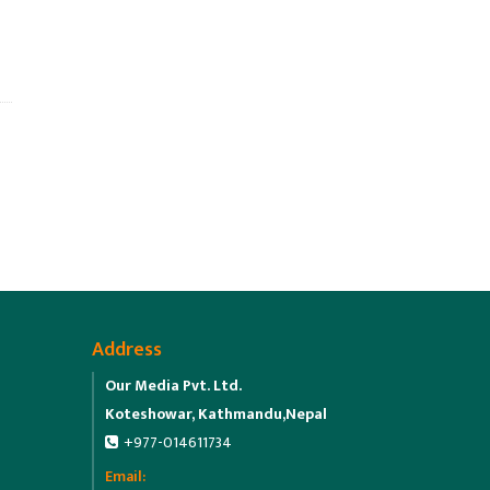
Address
Our Media Pvt. Ltd.
Koteshowar, Kathmandu,Nepal
+977-014611734
Email: