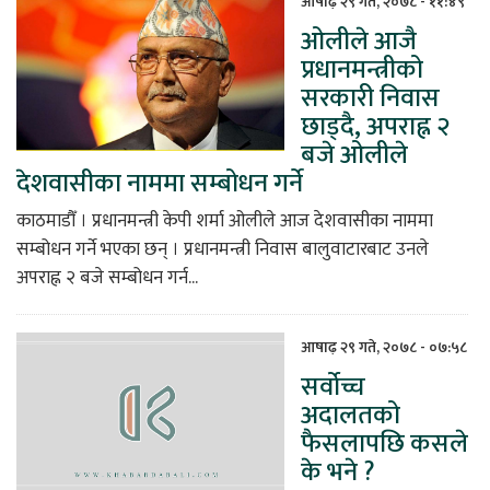
आषाढ़ २९ गते, २०७८ - ११:४९
ओलीले आजै
िकोड
प्रधानमन्त्रीको
सरकारी निवास
ोना
छाड्दै, अपराह्न २
ेश
बजे ओलीले
देशवासीका नाममा सम्बोधन गर्ने
काठमाडौँ । प्रधानमन्त्री केपी शर्मा ओलीले आज देशवासीका नाममा
सम्बोधन गर्ने भएका छन् । प्रधानमन्त्री निवास बालुवाटारबाट उनले
अपराह्न २ बजे सम्बोधन गर्न...
आषाढ़ २९ गते, २०७८ - ०७:५८
सर्वोच्च
अदालतको
फैसलापछि कसले
के भने ?