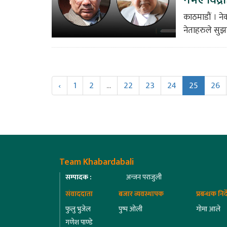
काठमाडौं । ने
नेताहरुले सुझ
‹
1
2
...
22
23
24
25
26
Team Khabardabali
सम्पादक :
अन्जन पराजुली
संवाददाता
बजार व्यवस्थापक
प्रबन्धक निर
फुलु भुजेल
पुष्प ओली
गोमा आले
गणेश पाण्डे