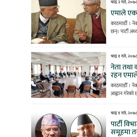
भाद्र २ गते, २०७
एमाले एकता
काठमाडौं । ने
छन्। पार्टी अध
भाद्र १ गते, २०७
नेता तथा 
रहन एमाल
काठमाडौँ । नेक
आह्वान गरेको 
भाद्र १ गते, २०७
पार्टी वि
समूहमा तर