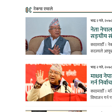
नेकपा एमाले
भाद्र २ गते, २०७
नेता नेपा
सङ्घीय स
काठमाडौँ । ने
सदस्यले आफूह
भाद्र २ गते, २०७
माधव नेपाल
गर्न निर्
काठमाडौँ । मन
विभाजन गर्न पाउ