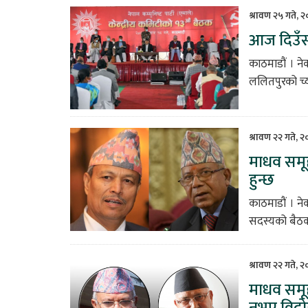
श्रावण २५ गते, 
आज दिउँसो
काठमाडौं । ने
ललितपुरको च्य
श्रावण २२ गते, 
माधव समूह
हुन्छ
काठमाडौं । ने
सदस्यको बैठकम
श्रावण २२ गते, 
माधव समू
नभए विद्रो