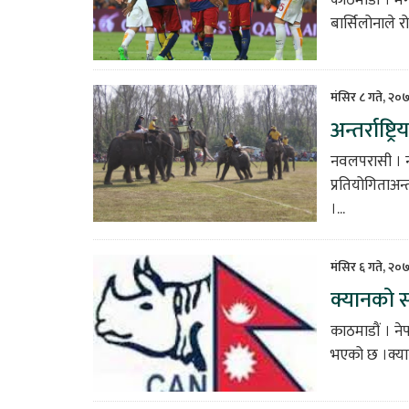
बार्सिलोनाले 
मंसिर ८ गते, २०
अन्तर्राष्
नवलपरासी । नव
प्रतियोगिताअ
।...
मंसिर ६ गते, २०
क्यानको स
काठमाडौं । ने
भएको छ ।क्यान