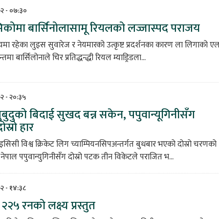
७२ - ०७:३०
िकोमा बार्सिनोलासामू रियलको लज्जास्पद पराजय
मा रहेका लुइस सुवारेज र नेयमारको उत्कृष्ट प्रदर्शनका कारण ला लिगाको ए
मा बार्सिलोनाले चिर प्रतिद्धन्द्धी रियल म्याड्रिडला...
७२ - २०:३५
पुबुदुको बिदाई सुखद बन्न सकेन, पपुवान्यूगिनीसँग
ोस्रो हार
सिसी विश्व क्रिकेट लिग च्याम्पियनसिपअन्तर्गत बुधबार भएको दोस्रो चरणको
नेपाल पपुवान्युगिनीसँग दोस्रो पटक तीन विकेटले पराजित भ...
७२ - १४:३८
 २२५ रनको लक्ष्य प्रस्तुत