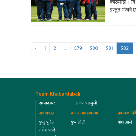
काठमाडौं । विश
प्रस्तुत गरेको
‹
1
2
...
579
580
581
582
Team Khabardabali
सम्पादक :
अन्जन पराजुली
संवाददाता
बजार व्यवस्थापक
प्रबन्धक निर
फुलु भुजेल
पुष्प ओली
गोमा आले
गणेश पाण्डे