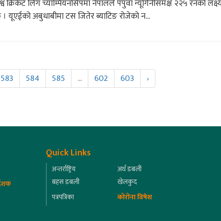
्व क्रिकेट लिग च्याम्पियनसिपमा नेपालले पपुवा न्यूगिनीसमक्ष २२५ रनको लक्ष्
 छ । यूएईको अबुधाबीमा टस जितेर ब्याटिङ रोजेको न...
583
584
585
...
602
603
›
Quick Links
अन्तर्राष्ट्रिय
अर्थ डबली
बहस डबली
खेलकुद
्देशक
पत्रपत्रिका
कोरोना विषेश