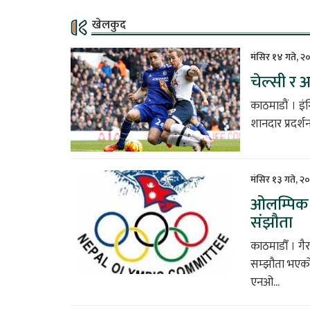
खेलकुद
मंसिर १४ गते, २
चेल्सी र
काठमाडौं । इं
शानदार प्रदर्श
मंसिर १३ गते, २
ओलम्पिक 
संझौता
काठमाडौँ । 
सम्झौता भएक
एनओ...