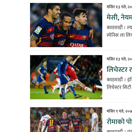
मंसिर १३ गते, २
मेसी, नेय
काठमाडाैं । ल्
स्पेनिस ला ल
मंसिर १३ गते, २
लिचेस्टर र
काठमाडौं । इं
लिचेस्टर सिटी र
मंसिर ९ गते, २०
रोमाको पो
काठमाडौं । म