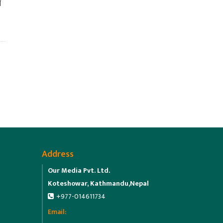
य
Address
Our Media Pvt. Ltd.
Koteshowar, Kathmandu,Nepal
+977-014611734
Email: