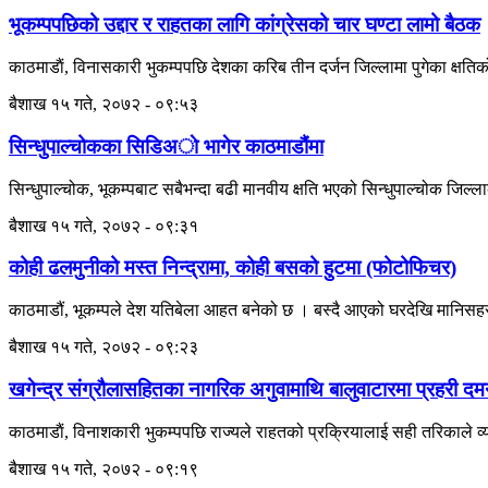
भूकम्पपछिको उद्दार र राहतका लागि कांग्रेसको चार घण्टा लामो बैठक
काठमाडाैं, विनासकारी भुकम्पपछि देशका करिब तीन दर्जन जिल्लामा पुगेका क्षतिको
बैशाख १५ गते, २०७२ - ०९:५३
सिन्धुपाल्चोकका सिडिअाे भागेर काठमाडौंमा
सिन्धुपाल्चोक, भूकम्पबाट सबैभन्दा बढी मानवीय क्षति भएको सिन्धुपाल्चोक जिल्ल
बैशाख १५ गते, २०७२ - ०९:३१
कोही ढलमुनीको मस्त निन्द्रामा, कोही बसको हुटमा (फोटोफिचर)
काठमाडौं, भूकम्पले देश यतिबेला आहत बनेको छ । बस्दै आएको घरदेखि मानिसह
बैशाख १५ गते, २०७२ - ०९:२३
खगेन्द्र संग्रौलासहितका नागरिक अगुवामाथि बालुवाटारमा प्रहरी द
काठमाडाैं, विनाशकारी भुकम्पपछि राज्यले राहतको प्रक्रियालाई सही तरिकाले व्य
बैशाख १५ गते, २०७२ - ०९:१९