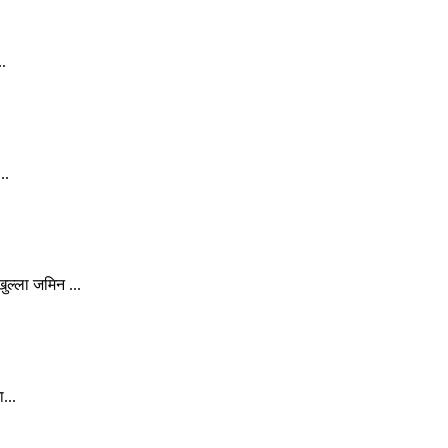
..
..
ल्ला जमिन ...
...