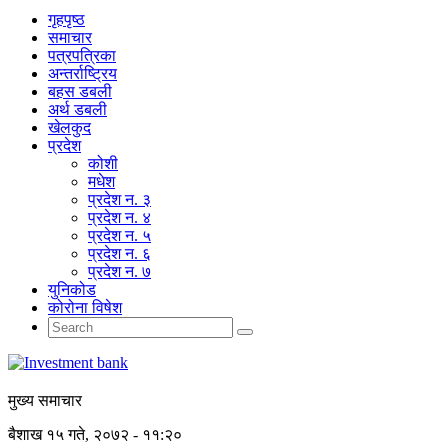
गृहपृष्‍ठ
समाचार
पत्रपत्रिका
अन्तर्राष्ट्रिय
बहस डबली
अर्थ डबली
खेलकुद
प्रदेश
कोशी
मधेश
प्रदेश न. ३
प्रदेश न. ४
प्रदेश न. ५
प्रदेश न. ६
प्रदेश न. ७
युनिकोड
कोरोना विषेश
मुख्य समाचार
बैशाख १५ गते, २०७२ - ११:२०