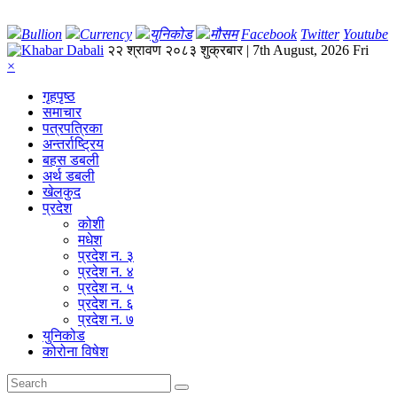
Bullion
Currency
युनिकोड
मौसम
Facebook
Twitter
Youtube
२२ श्रावण २०८३ शुक्रबार | 7th August, 2026 Fri
×
गृहपृष्‍ठ
समाचार
पत्रपत्रिका
अन्तर्राष्ट्रिय
बहस डबली
अर्थ डबली
खेलकुद
प्रदेश
कोशी
मधेश
प्रदेश न. ३
प्रदेश न. ४
प्रदेश न. ५
प्रदेश न. ६
प्रदेश न. ७
युनिकोड
कोरोना विषेश