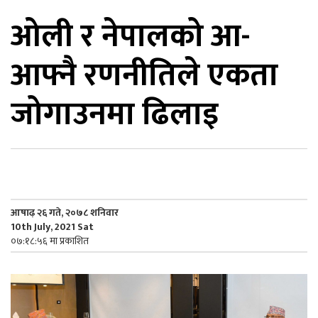
ओली र नेपालको आ-
िकोड
आफ्नै रणनीतिले एकता
ोना
ेश
जोगाउनमा ढिलाइ
आषाढ़ २६ गते, २०७८ शनिवार
10th July, 2021 Sat
०७:१८:५६ मा प्रकाशित