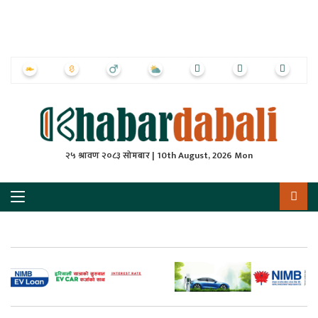
ृष्‍ठ
ाचार
पत्रिका
्राष्ट्रिय
२५ श्रावण २०८३ सोमबार | 10th August, 2026 Mon
स
ली
ली
लकुद
ेश