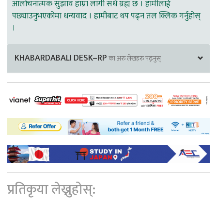
आलोचनात्मक सुझाव हाम्रा लागी सधै ग्रह्य छ । हामीलाई
पछ्याउनुभएकोमा धन्यवाद । हामीबाट थप पढ्न तल क्लिक गर्नुहोस्
।
KHABARDABALI DESK–RP
का अरु लेखहरु पढ्नुस्
प्रतिकृया लेख्नुहोस्: