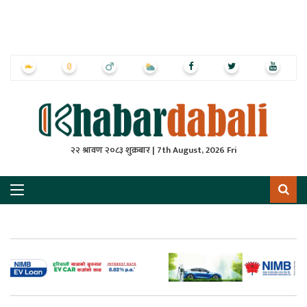
ृष्‍ठ
ाचार
पत्रिका
्राष्ट्रिय
२२ श्रावण २०८३ शुक्रबार | 7th August, 2026 Fri
स
ली
ली
लकुद
ेश