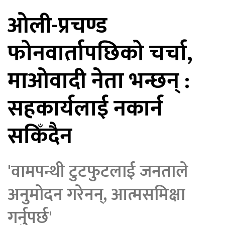
ओली-प्रचण्ड
िकोड
फोनवार्तापछिको चर्चा,
ोना
ेश
माओवादी नेता भन्छन् :
सहकार्यलाई नकार्न
सकिँदैन
'वामपन्थी टुटफुटलाई जनताले
अनुमोदन गरेनन्, आत्मसमिक्षा
गर्नुपर्छ'