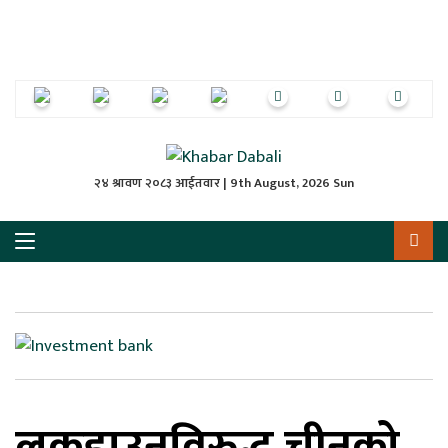
ृष्‍ठ
ाचार
पत्रिका
्राष्ट्रिय
२४ श्रावण २०८३ आईतवार | 9th August, 2026 Sun
स
ली
ली
लकुद
लकडाउनविरुद्ध चीनको
ेश