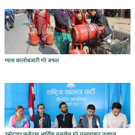
ग्यास कालोबजारी गरे जफत
उम्मेदवार छनोटमा आर्थिक चलखेल गरे रास्वपाबाट तत्काल