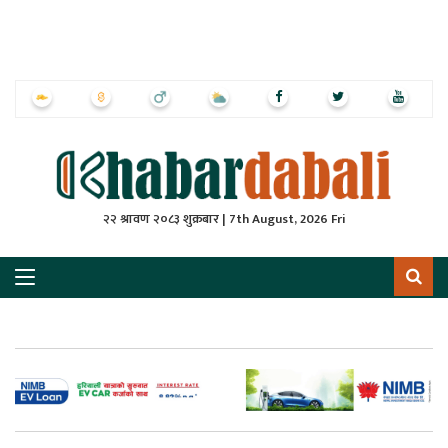
ृष्‍ठ
ाचार
पत्रिका
्राष्ट्रिय
२२ श्रावण २०८३ शुक्रबार | 7th August, 2026 Fri
स
ली
ली
लकुद
ेश