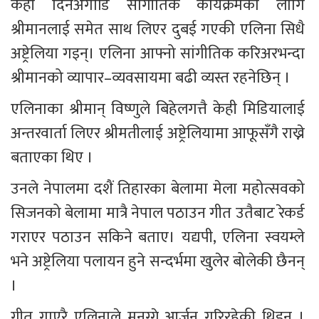
केही दिनअगाडि सांगीतिक कार्यक्रमका लागि 
श्रीमानलाई समेत साथ लिएर दुबई गएकी एलिना सिधै 
अष्ट्रेलिया गइन्। एलिना आफ्नो सांगीतिक करिअरभन्दा 
श्रीमानको व्यापार–व्यवसायमा बढी व्यस्त रहनेछिन् ।
एलिनाका श्रीमान् विष्णुले बिहेलगत्तै केही मिडियालाई 
अन्तरवार्ता लिएर श्रीमतीलाई अष्ट्रेलियामा आफूसँगै राख्ने 
बताएका थिए ।
उनले नेपालमा दशैं तिहारका बेलामा मेला महोत्सवको 
सिजनको बेलामा मात्रै नेपाल पठाउन गीत उतैबाट रेकर्ड 
गराएर पठाउन सकिने बताए। यद्यपी, एलिना स्वयम्ले 
भने अष्ट्रेलिया पलायन हुने सन्दर्भमा खुलेर बोलेकी छैनन् 
। 
गीत गाएरै एलिनाले मनग्गे आर्जन गरिरहेकी थिइन् । 