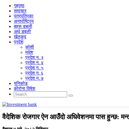
गृहपृष्‍ठ
समाचार
पत्रपत्रिका
अन्तर्राष्ट्रिय
बहस डबली
अर्थ डबली
खेलकुद
प्रदेश
कोशी
मधेश
प्रदेश न. ३
प्रदेश न. ४
प्रदेश न. ५
प्रदेश न. ६
प्रदेश न. ७
युनिकोड
कोरोना विषेश
वैदेशिक रोजगार ऐन आउँदो अधिवेशनमा पास हुन्छ: मन्त्