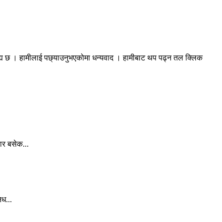
रह्य छ । हामीलाई पछ्याउनुभएकोमा धन्यवाद । हामीबाट थप पढ्न तल क्लिक
ार बसेक...
िध...