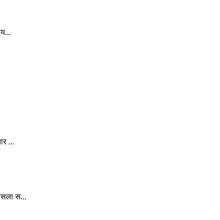
य...
र ...
ैसला स...