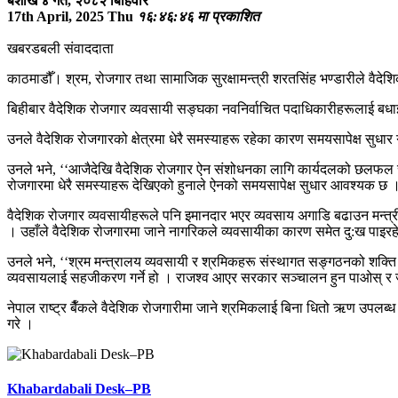
बैशाख ४ गते, २०८२ बिहिवार
17th April, 2025 Thu
१६:४६:४६ मा प्रकाशित
खबरडबली संवाददाता
काठमाडौँ। श्रम, रोजगार तथा सामाजिक सुरक्षामन्त्री शरतसिंह भण्डारीले वै
बिहीबार वैदेशिक रोजगार व्यवसायी सङ्घका नवनिर्वाचित पदाधिकारीहरूलाई बधाई
उनले वैदेशिक रोजगारको क्षेत्रमा धेरै समस्याहरू रहेका कारण समयसापेक्ष स
उनले भने, ‘‘आजैदेखि वैदेशिक रोजगार ऐन संशोधनका लागि कार्यदलको छलफल सु
रोजगारमा धेरै समस्याहरू देखिएको हुनाले ऐनको समयसापेक्ष सुधार आवश्यक छ ।
वैदेशिक रोजगार व्यवसायीहरूले पनि इमानदार भएर व्यवसाय अगाडि बढाउन मन्त्री
। उहाँले वैदेशिक रोजगारमा जाने नागरिकले व्यवसायीका कारण समेत दु:ख पाइरहेक
उनले भने, ‘‘श्रम मन्त्रालय व्यवसायी र श्रमिकहरू संस्थागत सङ्गठनको शक्ति
व्यवसायलाई सहजीकरण गर्ने हो । राजश्व आएर सरकार सञ्चालन हुन पाओस् र जनताले
नेपाल राष्ट्र बैँकले वैदेशिक रोजगारीमा जाने श्रमिकलाई बिना धितो ऋण उपलब
गरे ।
Khabardabali Desk–PB