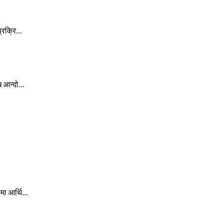
रक्रि...
 आन्दो...
ा आर्थि...