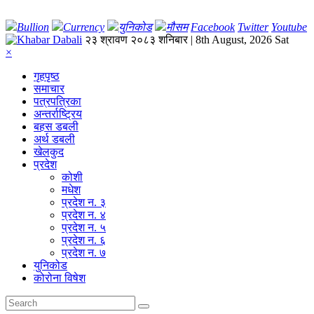
Bullion
Currency
युनिकोड
मौसम
Facebook
Twitter
Youtube
२३ श्रावण २०८३ शनिबार | 8th August, 2026 Sat
×
गृहपृष्‍ठ
समाचार
पत्रपत्रिका
अन्तर्राष्ट्रिय
बहस डबली
अर्थ डबली
खेलकुद
प्रदेश
कोशी
मधेश
प्रदेश न. ३
प्रदेश न. ४
प्रदेश न. ५
प्रदेश न. ६
प्रदेश न. ७
युनिकोड
कोरोना विषेश