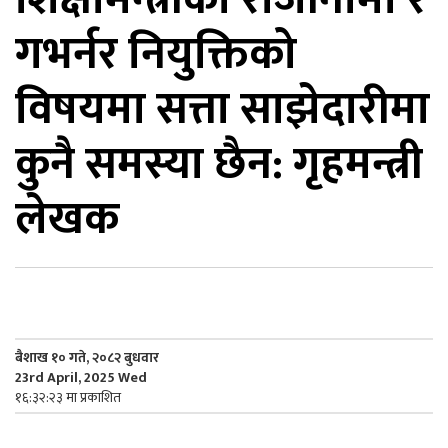
गभर्नर नियुक्तिको
िकोड
विषयमा सत्ता साझेदारीमा
ोना
ेश
कुनै समस्या छैन: गृहमन्त्री
लेखक
बैशाख १० गते, २०८२ बुधवार
23rd April, 2025 Wed
१६:३२:२३ मा प्रकाशित