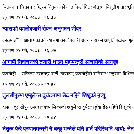
चितवन । चितवन राष्ट्रिय निकुञ्जको आठ किलोमिटर क्षेत्रमा विद्युतीय तार भूम
श्रावण २४ गते, २०८३ - १६:३३
ग्यासको कालोबजारी रोक्न अनुगमन तीव्र
काठमाडौँ । खाना पकाउने ग्यासमा कालोबजारी रोक्न र सहज आपूर्ति बढाउन गृह मन
श्रावण २४ गते, २०८३ - १६:०७
आगामी निर्वाचनको तयारी थाल्न महामन्त्री आचार्यको आग्रह
रूपन्देही । राष्ट्रिय स्वतन्त्र पार्टी (रास्वपा) रूपन्देहीले शनिबार भैरहवामा विभ
श्रावण २४ गते, २०८३ - १५:४९
तुलसीपुरमा एम्बुलेन्स दुर्घटनामा डेढ महिने शिशुको मृत्यु
दाङ। तुलसीपुर उपमहानगरपालिकाको एम्बुलेन्स दुर्घटना हुँदा डेढ महिने शिशुको
श्रावण २४ गते, २०८३ - १५:४४
नेतृत्व फेरे प्रधानमन्त्री नै बन्छु भन्नेले पनि हार्ने परिस्थिति आयो: न