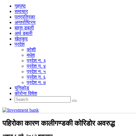
गृहपृष्‍ठ
समाचार
पत्रपत्रिका
अन्तर्राष्ट्रिय
बहस डबली
अर्थ डबली
खेलकुद
प्रदेश
कोशी
मधेश
प्रदेश न. ३
प्रदेश न. ४
प्रदेश न. ५
प्रदेश न. ६
प्रदेश न. ७
युनिकोड
कोरोना विषेश
पहिरोका कारण कालीगण्डकी कोरिडोर अवरुद्ध