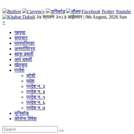
Bullion
Currency
युनिकोड
मौसम
Facebook
Twitter
Youtube
२४ श्रावण २०८३ आईतवार | 9th August, 2026 Sun
×
गृहपृष्‍ठ
समाचार
पत्रपत्रिका
अन्तर्राष्ट्रिय
बहस डबली
अर्थ डबली
खेलकुद
प्रदेश
कोशी
मधेश
प्रदेश न. ३
प्रदेश न. ४
प्रदेश न. ५
प्रदेश न. ६
प्रदेश न. ७
युनिकोड
कोरोना विषेश