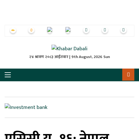
ृष्‍ठ
ाचार
पत्रिका
्राष्ट्रिय
२४ श्रावण २०८३ आईतवार | 9th August, 2026 Sun
स
ली
ली
लकुद
एसिसी यु–१६: नेपाल
ेश