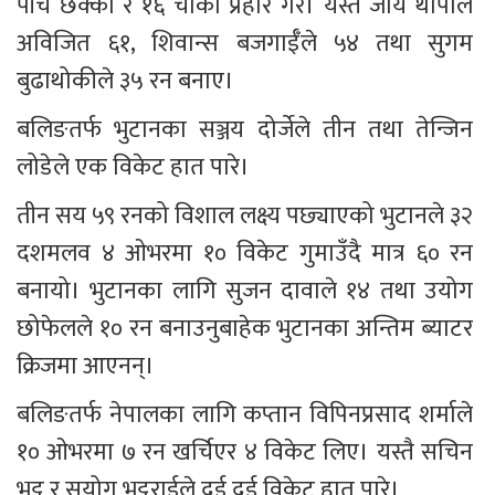
पाँच छक्का र १६ चौका प्रहार गरे। यस्तै जोय थापाले 
अविजित ६१, शिवान्स बजगाईँले ५४ तथा सुगम 
बुढाथोकीले ३५ रन बनाए।
बलिङतर्फ भुटानका सञ्जय दोर्जेले तीन तथा तेन्जिन 
लोडेले एक विकेट हात पारे।
तीन सय ५९ रनको विशाल लक्ष्य पछ्याएको भुटानले ३२ 
दशमलव ४ ओभरमा १० विकेट गुमाउँदै मात्र ६० रन 
बनायो। भुटानका लागि सुजन दावाले १४ तथा उयोग 
छोफेलले १० रन बनाउनुबाहेक भुटानका अन्तिम ब्याटर 
क्रिजमा आएनन्।
बलिङतर्फ नेपालका लागि कप्तान विपिनप्रसाद शर्माले 
१० ओभरमा ७ रन खर्चिएर ४ विकेट लिए। यस्तै सचिन 
भट्ट र सुयोग भट्टराईले दुई दुई विकेट हात पारे।