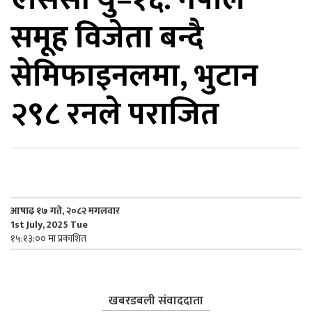
समूह विजेता बन्दै
िकोड
सेमिफाइनलमा, भुटान
ोना
ेश
२९८ रनले पराजित
आषाढ़ १७ गते, २०८२ मगलवार
1st July, 2025 Tue
१५:१३:०० मा प्रकाशित
खबरडबली संवाददाता