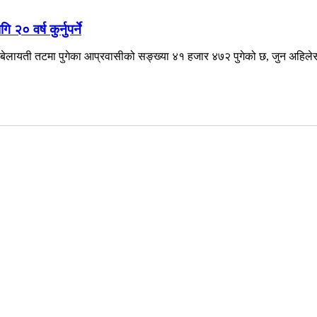
० वर्ष कुर्नुपर्ने
ेलायती तटमा पुगेका आप्रवासीको सङ्ख्या ४१ हजार ४७२ पुगेको छ, जुन अहिलेसम