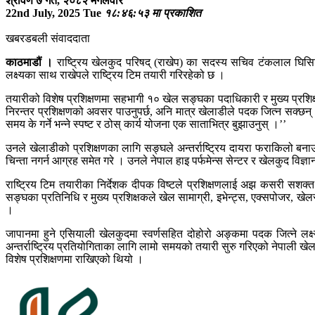
श्रावण ७ गते, २०८२ मगलवार
22nd July, 2025 Tue
१८:४६:५३ मा प्रकाशित
खबरडबली संवाददाता
काठमाडौं ।
राष्ट्रिय खेलकुद परिषद् (राखेप) का सदस्य सचिव टंकलाल घिस
लक्ष्यका साथ राखेपले राष्ट्रिय टिम तयारी गरिरहेको छ ।
तयारीको विशेष प्रशिक्षणमा सहभागी १० खेल सङ्घका पदाधिकारी र मुख्य प्रशिक
निरन्तर प्रशिक्षणको अवसर पाउनुपर्छ, अनि मात्र खेलाडीले पदक जित्न सक्छ
समय के गर्ने भन्ने स्पष्ट र ठोस् कार्य योजना एक साताभित्र बुझाउनुस् ।’’
उनले खेलाडीको प्रशिक्षणका लागि सङ्घले अन्तर्राष्ट्रिय दायरा फराकिलो बनाउ
चिन्ता नगर्न आग्रह समेत गरे । उनले नेपाल हाइ पर्फमेन्स सेन्टर र खेलकुद विज्ञा
राष्ट्रिय टिम तयारीका निर्देशक दीपक विष्टले प्रशिक्षणलाई अझ कसरी सशक्
सङ्घका प्रतिनिधि र मुख्य प्रशिक्षकले खेल सामाग्री, इभेन्ट्स, एक्सपोजर, खेल
।
जापानमा हुने एसियाली खेलकुदमा स्वर्णसहित दोहोरो अङ्कमा पदक जित्ने लक्
अन्तर्राष्ट्रिय प्रतियोगिताका लागि लामो समयको तयारी सुरु गरिएको नेपाली
विशेष प्रशिक्षणमा राखिएको थियो ।