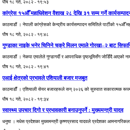
पौष १८ गते, २०८२ - १९:५३
कांग्रेस १५औँ महाधिवेशन वैशाख २८ देखि ३१ सम्म गर्ने कार्यसम्प
काठमाडौं । नेपाली कांग्रेसको केन्द्रीय कार्यसम्पादन समितिले पार्टीको १५औँ 
पौष १८ गते, २०८२ - १९:४८
गुण्डाका नाइके भनेर चिनिने चक्रे मिलन एमाले गोरखा–२ बाट सिफा
काठमाडौं । नेकपा एमालेले गुण्डागर्दी र आपराधिक पृष्ठभूमिसँग जोडिँदै आएको 
पौष १८ गते, २०८२ - १९:४१
एआई क्षेत्रको प्रभावले एशियाली बजार मजबुत
काठमाडाैँ । एशियाली सेयर बजारहरूले सन् २०२६ को सुरुवात सकारात्मक रूपमा
पौष १८ गते, २०८२ - १९:३४
स्वास्थ्य उपचार दिगो र प्रभावकारी बनाउनुपर्ने : मुख्यमन्त्री यादव
धनुषा । मधेस प्रदेशका मुख्यमन्त्री कृष्णप्रसाद यादवले प्रदेशका आमनागरिकला