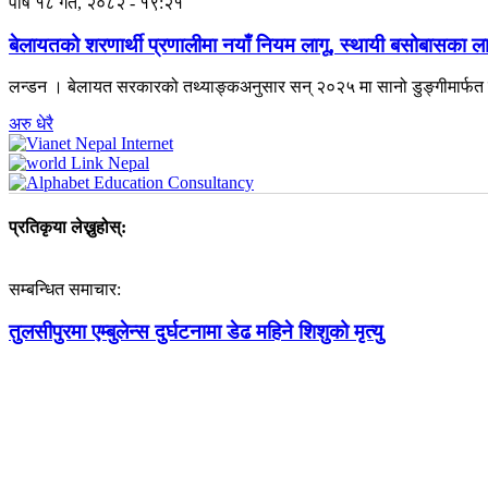
पौष १८ गते, २०८२ - १९:२१
बेलायतको शरणार्थी प्रणालीमा नयाँ नियम लागू, स्थायी बसोबासका लागि २
लन्डन । बेलायत सरकारको तथ्याङ्कअनुसार सन् २०२५ मा सानो डुङ्गीमार्फत ब
अरु धेरै
प्रतिकृया लेख्नुहोस्:
सम्बन्धित समाचार:
तुलसीपुरमा एम्बुलेन्स दुर्घटनामा डेढ महिने शिशुको मृत्यु