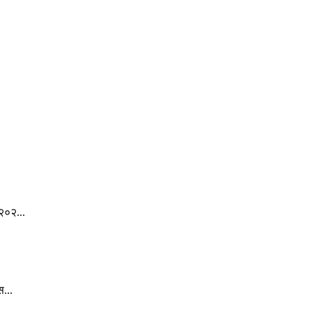
.
२०२...
स...