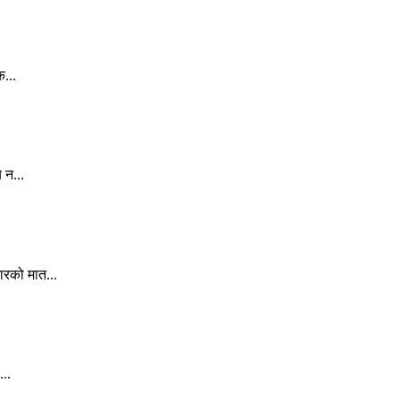
क...
 न...
ारको मात...
..