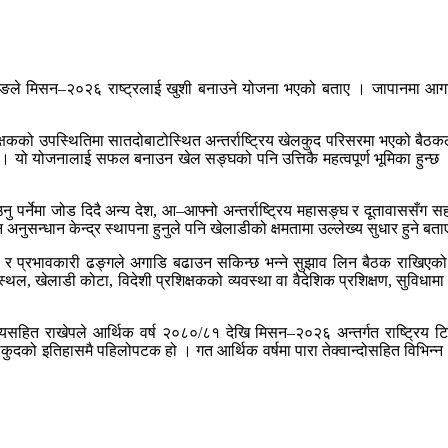
िङले मिसन–२०२६ राष्ट्रलाई खुशी बनाउने योजना भएको बताए । जापानमा आगामी
्षकको उपस्थितिमा सातदोबाटोस्थित अन्तर्राष्ट्रिय खेलकुद परिसरमा भएको बैठक
न् । यो योजनालाई सफल बनाउन खेल सङ्घको पनि उत्तिकै महत्वपूर्ण भूमिका हु
नु पर्नेमा जोड दिदै अन्य देश, आ–आफ्नो अन्तर्राष्ट्रिय महासङ्घ र दूतावाससँग
न अनुसन्धान केन्द्र स्थापना हुनुले पनि खेलाडीको क्षमतामा उल्लेख्य सुधार हुने बत
त र प्रभावकारी ढङ्गले अगाडि बढाउन सकिन्छ भन्ने सुझाव लिन बैठक राखिएको 
स्थल, खेलाडी कोटा, विदेशी प्रशिक्षकको व्यवस्था वा वैदेशिक प्रशिक्षण, सुविधाम
ष्यसहित राखेपले आर्थिक वर्ष २०८०/८१ देखि मिसन–२०२६ अन्तर्गत राष्ट्रिय ट
 खेलकुदको इतिहासमै पहिलोपटक हो । गत आर्थिक वर्षमा पारा तेक्वान्दोसहित व