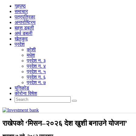
गृहपृष्‍ठ
समाचार
पत्रपत्रिका
अन्तर्राष्ट्रिय
बहस डबली
अर्थ डबली
खेलकुद
प्रदेश
कोशी
मधेश
प्रदेश न. ३
प्रदेश न. ४
प्रदेश न. ५
प्रदेश न. ६
प्रदेश न. ७
युनिकोड
कोरोना विषेश
राखेपकाे ‘मिसन–२०२६ देश खुशी बनाउने योजना’