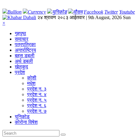
Bullion
Currency
युनिकोड
मौसम
Facebook
Twitter
Youtube
२४ श्रावण २०८३ आईतवार | 9th August, 2026 Sun
×
गृहपृष्‍ठ
समाचार
पत्रपत्रिका
अन्तर्राष्ट्रिय
बहस डबली
अर्थ डबली
खेलकुद
प्रदेश
कोशी
मधेश
प्रदेश न. ३
प्रदेश न. ४
प्रदेश न. ५
प्रदेश न. ६
प्रदेश न. ७
युनिकोड
कोरोना विषेश