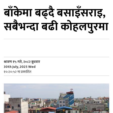
बाँकेमा बढ्दै बसाइँसराइ,
िकोड
सबैभन्दा बढी कोहलपुरमा
ोना
ेश
श्रावण १५ गते, २०८२ बुधवार
30th July, 2025 Wed
१०:२०:५२ मा प्रकाशित