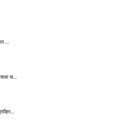
र ...
ैसला स...
रक्रि...