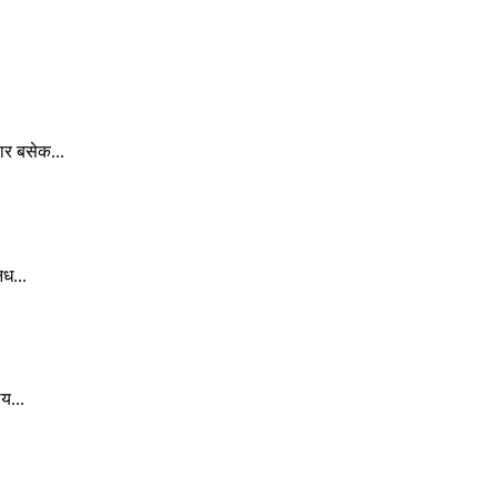
ार बसेक...
िध...
य...