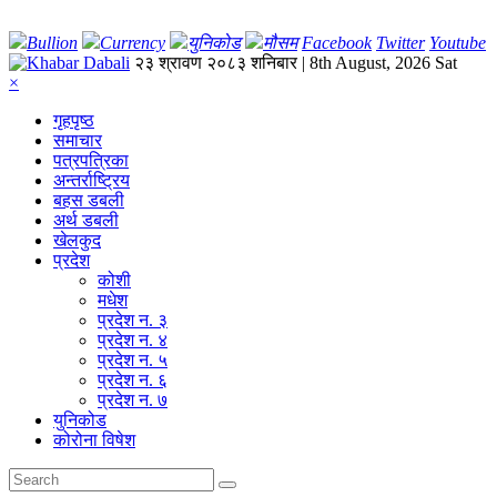
Bullion
Currency
युनिकोड
मौसम
Facebook
Twitter
Youtube
२३ श्रावण २०८३ शनिबार | 8th August, 2026 Sat
×
गृहपृष्‍ठ
समाचार
पत्रपत्रिका
अन्तर्राष्ट्रिय
बहस डबली
अर्थ डबली
खेलकुद
प्रदेश
कोशी
मधेश
प्रदेश न. ३
प्रदेश न. ४
प्रदेश न. ५
प्रदेश न. ६
प्रदेश न. ७
युनिकोड
कोरोना विषेश