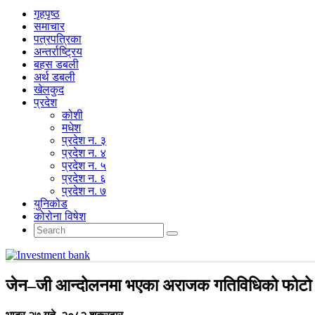
गृहपृष्‍ठ
समाचार
पत्रपत्रिका
अन्तर्राष्ट्रिय
बहस डबली
अर्थ डबली
खेलकुद
प्रदेश
कोशी
मधेश
प्रदेश न. ३
प्रदेश न. ४
प्रदेश न. ५
प्रदेश न. ६
प्रदेश न. ७
युनिकोड
कोरोना विषेश
जेन–जी आन्दोलनमा भएका अराजक गतिविधिको फोटो र