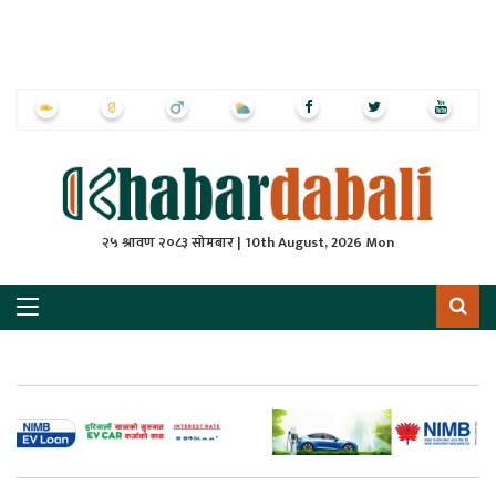
ृष्‍ठ
ाचार
पत्रिका
्राष्ट्रिय
२५ श्रावण २०८३ सोमबार | 10th August, 2026 Mon
स
ली
ली
लकुद
ेश