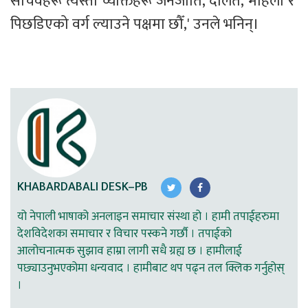
सचिवहरू त्यस्तो व्यक्तिहरू जनजाति, दलित, महिला र 
पिछडिएको वर्ग ल्याउने पक्षमा छौँ,' उनले भनिन्।
KHABARDABALI DESK–PB
यो नेपाली भाषाको अनलाइन समाचार संस्था हो । हामी तपाईहरुमा
देशविदेशका समाचार र विचार पस्कने गर्छौ । तपाईको
आलोचनात्मक सुझाव हाम्रा लागी सधै ग्रह्य छ । हामीलाई
पछ्याउनुभएकोमा धन्यवाद । हामीबाट थप पढ्न तल क्लिक गर्नुहोस्
।