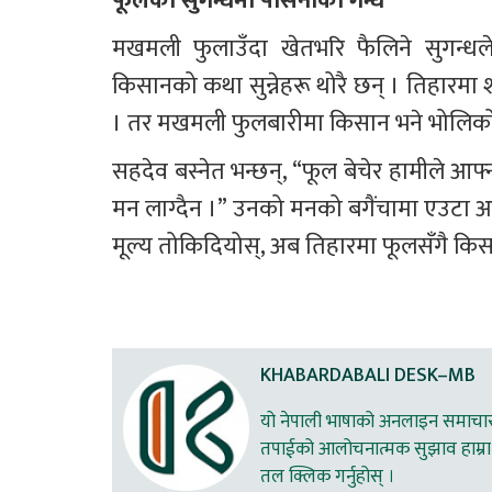
फूलको सुगन्धमा पसिनाको गन्ध
मखमली फुलाउँदा खेतभरि फैलिने सुगन्धले
किसानको कथा सुन्नेहरू थोरै छन् । तिहारमा शह
। तर मखमली फुलबारीमा किसान भने भोलिको मू
सहदेव बस्नेत भन्छन्, “फूल बेचेर हामीले आफ्न
मन लाग्दैन ।” उनको मनको बगैंचामा एउटा 
मूल्य तोकिदियोस्, अब तिहारमा फूलसँगै कि
KHABARDABALI DESK–MB
यो नेपाली भाषाको अनलाइन समाचार स
तपाईको आलोचनात्मक सुझाव हाम्रा 
तल क्लिक गर्नुहोस् ।