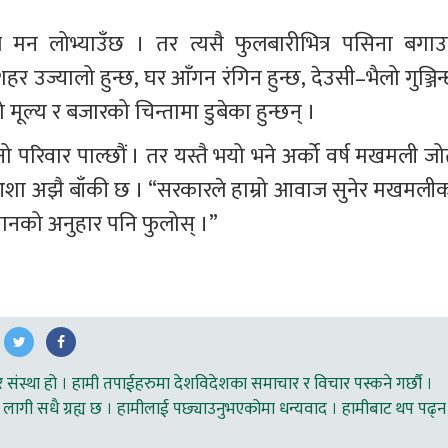
 मन लोभ्याउँछ । तर त्यसै फुलबारीभित्र पसिना बगाउन
र उज्यालो हुन्छ, घर आँगन रंगिन हुन्छ, देउसी–भैलो गुञ्जिन
ल्य र बजारको चिन्तामा डुबेका हुन्छन् ।
ो परिवार पाल्छौं । तर यस्तै भयो भने अर्को वर्ष मखमली जोत
आशा अझै बाँकी छ । “सरकारले हाम्रो आवाज सुनेर मखमलीक
सानको अनुहार पनि फुलोस् ।”
ंस्था हो । हामी तपाईहरुमा देशविदेशका समाचार र विचार पस्कने गर्छौ ।
लागी सधै ग्रह्य छ । हामीलाई पछ्याउनुभएकोमा धन्यवाद । हामीबाट थप पढ्न