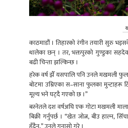
ख
काठमाडौं । तिहारको रंगीन तयारी सुरु भइस
थालेका छन् । तर, भक्तपुरको गुण्डुका सहदे
बढी चिन्ता झल्किन्छ ।
हरेक वर्ष झैँ यसपालि पनि उनले मखमली फुल
बोटमा उम्रिएका स–साना फुलका मुन्टाहरू टिप्द
मूल्य भने घट्दै गएको छ ।”
बस्नेतले दश वर्षअघि एक गोटा मखमली माला ३३ रु
बिक्री गर्नुपर्छ । “खेत जोत्न, बीउ हाल्न, सि
हुँदैन,” उनले गुनासो गरे ।