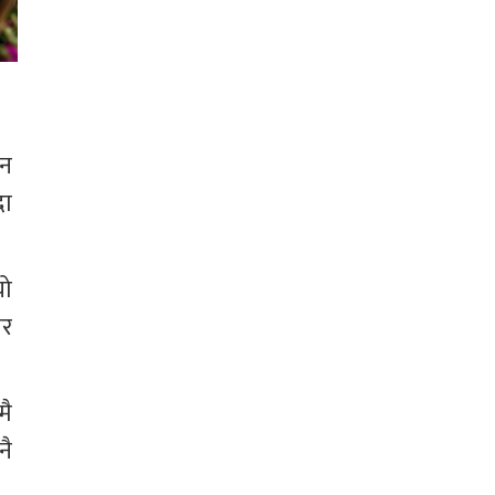
न 
ा 
ो 
तर 
मै 
नै 