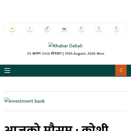
ृष्‍ठ
ाचार
पत्रिका
्राष्ट्रिय
२५ श्रावण २०८३ सोमबार | 10th August, 2026 Mon
स
ली
ली
लकुद
आजको मौसम : कोशी
ेश