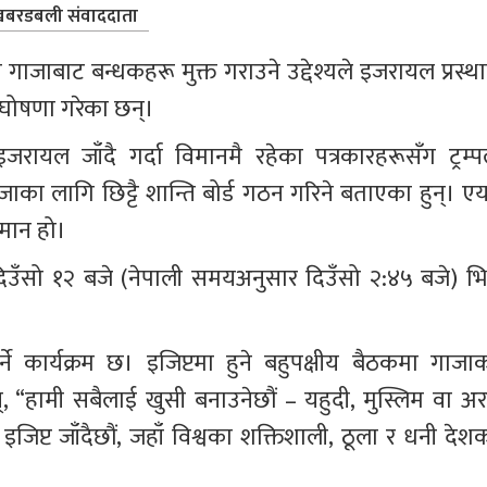
बरडबली संवाददाता
म्प गाजाबाट बन्धकहरू मुक्त गराउने उद्देश्यले इजरायल प्रस्थ
 घोषणा गरेका छन्।
ायल जाँदै गर्दा विमानमै रहेका पत्रकारहरूसँग ट्रम्पल
ाका लागि छिट्टै शान्ति बोर्ड गठन गरिने बताएका हुन्। एय
िमान हो।
सो १२ बजे (नेपाली समयअनुसार दिउँसो २:४५ बजे) भित्
र्ने कार्यक्रम छ। इजिप्टमा हुने बहुपक्षीय बैठकमा गाजाक
 “हामी सबैलाई खुसी बनाउनेछौं – यहुदी, मुस्लिम वा अर
प्ट जाँदैछौं, जहाँ विश्वका शक्तिशाली, ठूला र धनी देशक