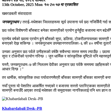
आश्विन २७ गते, २०८२ सोमवार
13th October, 2025 Mon
१०:२०:५७ मा प्रकाशित
खबरडबली संवाददाता
जनकपुरधाम।
तराई–मधेशका जिल्लाहरूमा सूर्य उपासना पर्व छठ नजिकिँदै गर्द
छठ पर्वमा विशेषगरी बाँसबाट बनेका सामग्रीको प्रयोग हुनेहुँदा बजारमा माग बढे
प्रत्येव वर्षको छठमा प्रयोग हुने बाँसको सुपा, डलिया, टोकरीलगायतका सामग्री न
बनाएको देख्न सकिन्छ । जनकपुरधाम उपमहानगरपालिका–६ की ४० वर्षीया दुलारी देवी
उनका अनुसार छठ पर्वले उनीहरूको वर्षकै सबैभन्दा व्यस्त समय ल्याउँछ । छठमा प्रय
सुपा र टोकरीको प्रयोग गरिन्छ । जुन धार्मिक र सांस्कृतिक दृष्टिले पनि महत्त्वपूर्
यस्तै, जनकपुरधाम–७ की निललम देवीका अनुसार छठ पर्वकै समयमा उहाँहरूको परिव
आधार दिन्छ ।”
तर धार्मीक, सांस्कृतिक तथा पर्यावारणमैत्री बाँसका सामग्री बाँसका सामग्
नयाँ पुस्ता यो पेशातिर आकर्षित नभएको र बजारमा सस्तो प्लास्टिकका सामग्रीले
सामग्री बनाउँदै आएका तराई मधेशका ती समुदायका नागरिकलाई पनि थप ज्ञान तथ
Khabardabali Desk–PB