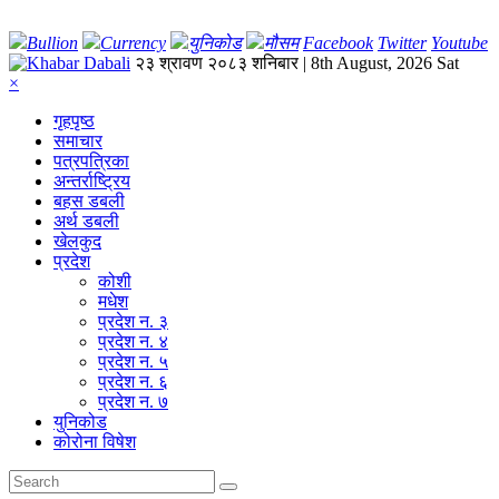
Bullion
Currency
युनिकोड
मौसम
Facebook
Twitter
Youtube
२३ श्रावण २०८३ शनिबार | 8th August, 2026 Sat
×
गृहपृष्‍ठ
समाचार
पत्रपत्रिका
अन्तर्राष्ट्रिय
बहस डबली
अर्थ डबली
खेलकुद
प्रदेश
कोशी
मधेश
प्रदेश न. ३
प्रदेश न. ४
प्रदेश न. ५
प्रदेश न. ६
प्रदेश न. ७
युनिकोड
कोरोना विषेश