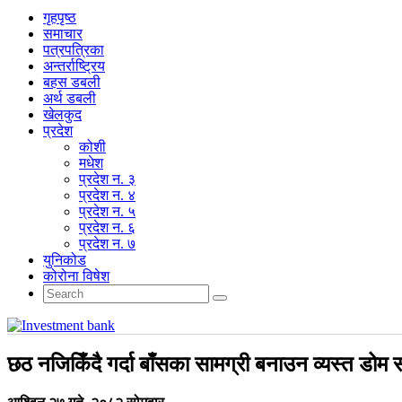
गृहपृष्‍ठ
समाचार
पत्रपत्रिका
अन्तर्राष्ट्रिय
बहस डबली
अर्थ डबली
खेलकुद
प्रदेश
कोशी
मधेश
प्रदेश न. ३
प्रदेश न. ४
प्रदेश न. ५
प्रदेश न. ६
प्रदेश न. ७
युनिकोड
कोरोना विषेश
छठ नजिकिँदै गर्दा बाँसका सामग्री बनाउन व्यस्त डोम