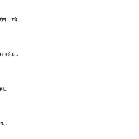
ैन । मधे...
ार बसेक...
िध...
य...