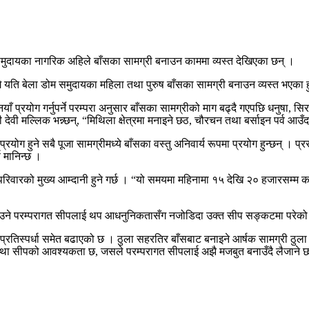
ा समुदायका नागरिक अहिले बाँसका सामग्री बनाउन काममा व्यस्त देखिएका छन् ।
सँगै यति बेला डोम समुदायका महिला तथा पुरुष बाँसका सामग्री बनाउन व्यस्त भएका ह
याँ प्रयोग गर्नुपर्ने परम्परा अनुसार बाँसका सामग्रीको माग बढ्दै गएपछि धनुषा, 
 मल्लिक भन्न्छन्, “मिथिला क्षेत्रमा मनाइने छठ, चौरचन तथा बर्साइन पर्व आउँदा
ोग हुने सबै पूजा सामग्रीमध्ये बाँसका वस्तु अनिवार्य रूपमा प्रयोग हुन्छन् । प्रस
ण मानिन्छ ।
ारको मुख्य आम्दानी हुने गर्छ । “यो समयमा महिनामा १५ देखि २० हजारसम्म कमाइ 
री बनाउने परम्परागत सीपलाई थप आधनुनिकतासँग नजोडिदा उक्त सीप सङ्कटमा परेक
 प्रतिस्पर्धा समेत बढाएको छ । ठुला सहरतिर बाँसबाट बनाइने आर्षक सामग्री ठुला
ा सीपको आवश्यकता छ, जसले परम्परागत सीपलाई अझै मजबुत बनाउँदै लैजाने छ र 