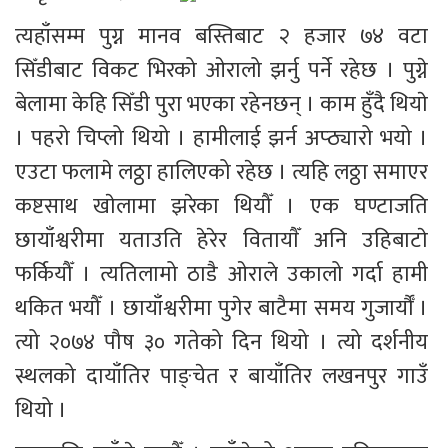
त्यहाँसम्म पुग्न मानव बस्तिबाट २ हजार ७४ वटा 
सिँडीबाट विकट भिरको ओरालो झर्नु पर्ने रहेछ । पुग्ने 
बेलामा केहि सिँडी पुरा भएका रहेनछन् । काम हुँदै थियाे 
। पहरो चिप्लो थियो । हामीलाई झर्न अप्ठ्यारो भयो । 
एउटा फलामे लठ्ठा हालिएको रहेछ । त्यहि लठ्ठा समाएर 
कष्टसाथ खाेलामा झरेका थियौँ । एक घण्टाजति 
छायाँश्वरीमा यताउति हेरेर वितायाैँ अनि उहिबाटाे 
फर्कियौँ । त्यतिलामो ठाडै ओराले उकालो गर्दा हामी 
थकित भयौँ । छायाँश्वरीमा पुगेर बाटैमा समय गुजार्यौँ । 
त्यो २०७४ पौष ३० गतेको दिन थियो । त्यो दर्शनीय 
स्थलको दायाँतिर पाङ्चेत र बायाँतिर लखनपुर गाउँ 
थियो । 