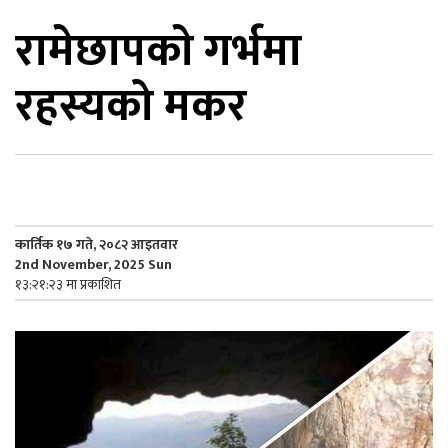
रामेछापकाे गर्भमा
िकोड
रहस्यको मकर
ोना
ेश
कार्तिक १७ गते, २०८२ आइतवार
2nd November, 2025 Sun
१३:२१:२३ मा प्रकाशित