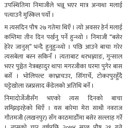
उपस्थितिमा निमाजीले भन्नू भएर मात्र अन्यथा मलाई 
पत्याउनै मुस्किल पर्याे । 
म त्यसदिन पौष २७ गतेमा थिएँ । त्यो अवसर हेर्न मलाई 
कम्तिमा तीन दिन पर्खनु पर्ने हुन्थ्यो । निमाजी “बसेर 
हेरेर जानुस्‌” भन्दै हुनुहुन्थ्यो । पछि आउने बाचा गरेर 
त्यसबेला बस्न सकिनँ । त्यताबाट थरभञ्ज्याङ, गुन्साल 
भएर पुञ्चेत नेत्रबहादुर थापा मगरजीका घरमा पुगेर बास 
बसेँ । भोलिपल्ट काभ्राचउर, सिँगार्चे, टोकरपुरहुँदै 
घट्टेखोला रत्नप्रसाद कँडेलको अतिथि बनेँ । 
निमादोर्जेजीसँग भएको त्यस दिनको बाचा 
सम्झिइरहेको थिएँ । यस बारेमा मेरा साथी नवराज 
गौतमजी (लखनपुर) सँग काठमाडौँमा बसेर सल्लाह गरेँ 
। त्यसको चार वर्षपछि २०७४ साल पौष २९ गते 