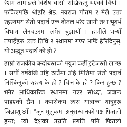
रेशम तामाङले विशेष चासो राखिरहनु भएको थियो । 
फर्किएपछि श्रीहरि श्रेष्ठ, नवराज गौतम र मैले उक्त 
रहस्यमय सेतो पदार्थ एक बोतल भरेर खानी तथा भूगर्भ 
विभाग लैनचउरमा लगेर बुझायौँ । हामीले भन्यौँ 
तपाईँहरू उक्त तिथि र स्थानमा गएर आफैँ हेरिदिनुस्, 
यो अद्भूत पदार्थ को हो ? 
हाम्रो राजकीय बन्दोबस्तको फ्युज कहीँ टुटेजस्ताे लाग्छ 
। सयौँ वर्षदेखि उहि ठाउँमा उहि मितिमा सेतो पदार्थ 
निस्किनुको रहस्य के हो ? चिज के हाे ? किन हुन्छ ? 
भनेर आधिकारिक स्थानमा गएर सोध्दा, जबाफ 
पाइएको छैन । कमसेकम त्यस यात्राका यात्रुहरू 
जिज्ञाशु छौँ । “जुन मुलुकमा अनुसन्धानको पक्ष फितलो 
हुन्छ; त्यो देशको उन्नति प्रगति पनि फितलो 