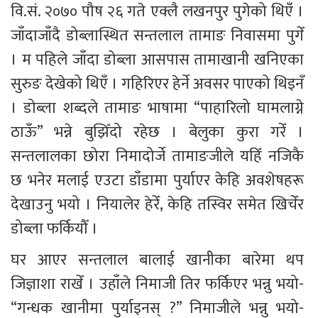
वि.सं. २०७० पौष २६ गते एक्लै लखनपुर पुगेको थिएँ । 
जाँदाजाँदै डोब्लास्थित सन्तलाल तामाङ निवासमा पुगेँ 
। म पहिले जाँदा डोब्ला आसपास तामाखानी खनिएका 
सुरुङ देखेको थिएँ । गहिरिएर हेर्ने अवसर पाएको थिइनँ 
। डोब्ला शब्दले तामाङ भाषामा “पाहारिलो घामलाग्ने 
ठाऊँ” भन्ने बुझिँदो रहेछ । बेलुका कुरा गरेँ । 
सन्तलालका छोरा निमादोर्जे तामाङजीले यहिँ नजिकै 
छ भनेर मलाई एउटा डाँडामा पुर्याएर केहि अवशेषहरू 
देखाउनु भयो । नियालेर हेरेँ, केहि तस्विर समेत खिचेँर 
डोब्ला फर्कियौँ ।
घर आएर सन्तलाल बालाई खानीका बारेमा थप 
जिज्ञाशा राखेँ । उहाँले निमाजी तिर फर्किएर भन्नु भयो- 
“गन्धक खानीमा पुर्याइनस् ?” निमाजीले भन्नु भयो- 