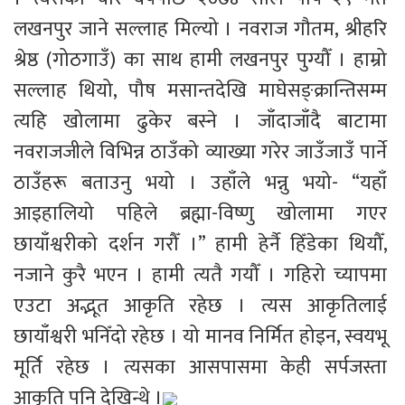
लखनपुर जाने सल्लाह मिल्यो । नवराज गौतम, श्रीहरि 
श्रेष्ठ (गोठगाउँ) का साथ हामी लखनपुर पुग्यौँ । हाम्रो 
सल्लाह थियो, पौष मसान्तदेखि माघेसङ्क्रान्तिसम्म 
त्यहि खोलामा ढुकेर बस्ने । जाँदाजाँदै बाटामा 
नवराजजीले विभिन्न ठाउँको व्याख्या गरेर जाउँजाउँ पार्ने 
ठाउँहरू बताउनु भयो । उहाँले भन्नु भयो- “यहाँ 
आइहालियो पहिले ब्रह्मा-विष्णु खोलामा गएर 
छायाँश्वरीको दर्शन गरौँ ।” हामी हेर्नै हिँडेका थियौँ, 
नजाने कुरै भएन । हामी त्यतै गयौँ । गहिरो च्यापमा 
एउटा अद्भूत आकृति रहेछ । त्यस आकृतिलाई 
छायाँश्वरी भनिँदो रहेछ । यो मानव निर्मित होइन, स्वयभू 
मूर्ति रहेछ । त्यसका आसपासमा केही सर्पजस्ता 
आकृति पनि देखिन्थे ।