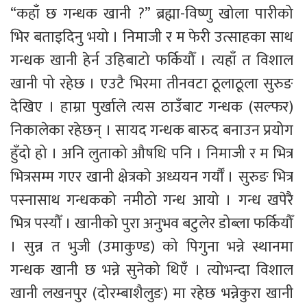
“कहाँ छ गन्धक खानी ?” ब्रह्मा-विष्णु खोला पारीको 
भिर बताइदिनु भयो । निमाजी र म फेरी उत्साहका साथ 
गन्धक खानी हेर्न उहिबाटो फर्कियौँ । त्यहाँ त विशाल 
खानी पो रहेछ । एउटै भिरमा तीनवटा ठूलाठूला सुरुङ 
देखिए । हाम्रा पुर्खाले त्यस ठाउँबाट गन्धक (सल्फर) 
निकालेका रहेछन् । सायद गन्धक बारुद बनाउन प्रयोग 
हुँदो हो । अनि लुताको औषधि पनि । निमाजी र म भित्र 
भित्रसम्म गएर खानी क्षेत्रको अध्ययन गर्यौँ । सुरुङ भित्र 
पस्नासाथ गन्धकको नमीठो गन्ध आयो । गन्ध खपेरै 
भित्र पस्यौँ । खानीको पुरा अनुभव बटुलेर डोब्ला फर्कियौँ 
। सुन्न त भुजी (उमाकुण्ड) को पिगुना भन्ने स्थानमा 
गन्धक खानी छ भन्ने सुनेको थिएँ । त्योभन्दा विशाल 
खानी लखनपुर (दोरम्बाशैलुङ) मा रहेछ भन्नेकुरा खानी 