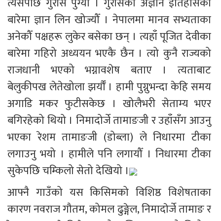
त्यसपछि गुराँसे पुग्यौँ । गुराँसेको अज्ञान इतिहासका 
बारेमा ज्ञान लिन खोज्यौँ । नेपालमा मानव सभ्यताका 
अनेकौँ पक्षहरू लुकेर बसेका छन् । त्यहाँ पूजित देवीका 
बारेमा गहिरो अध्ययन भएकै छैन । त्यो कुनै राज्यको 
राजधानी भएको भग्नावशेष बताए । त्यताबाट 
बेलुकीपख लेतेखोला झर्यौँ । हामी पुग्नुभन्दा केहि समय 
अगाडि मकर फुटीसकेछ । खोलैभरी सेताम्य भएर 
बगिरहेको थियो । निमादोर्जे तामाङजी र उहाँसँग आउनु 
भएका रेशम तामाङजी (डोब्ला) ले निधारमा टीका 
लगाउनु भयो । हामीले पनि लगायौँ । निधारमा टीका 
सुकेपछि चम्किलो सेतो देखियो ।
आफ्नै गाउँको यस किसिमको विशिष्ठ विशेषताका 
कारण नवराज गौतम, कोमल ढुङ्गेल, निमादाेर्जे तामाङ र 