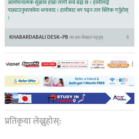
आलोचनात्मक सुझाव हाम्रा लागी सधै ग्रह्य छ । हामीलाई
पछ्याउनुभएकोमा धन्यवाद । हामीबाट थप पढ्न तल क्लिक गर्नुहोस्
।
KHABARDABALI DESK–PB
का अरु लेखहरु पढ्नुस्
प्रतिकृया लेख्नुहोस्: