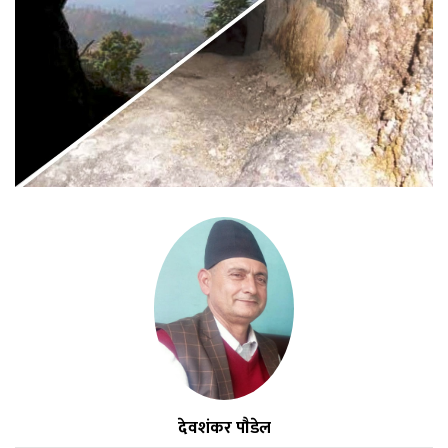
देवशंकर पाैडेल