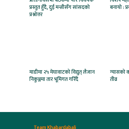
प्रतिनिधिसभा बैठकमा चार विधेयक
विशेष महा
प्रस्तुत हुँदै, दुई मन्त्रीसँग सांसदको
बनायो : प
प्रश्नोत्तर
माडीमा २५ मेघावाटको विद्युत् लैजान
ग्यासको 
निकुञ्जमा तार भूमिगत गरिँदै
तीव्र
Team Khabardabali