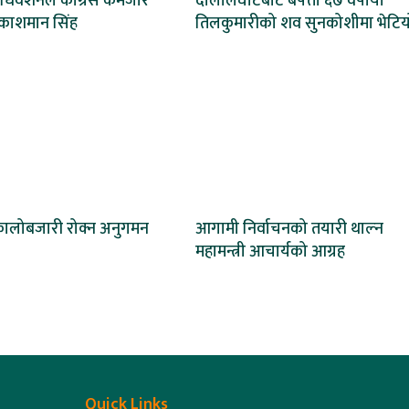
धिवेशनले कांग्रेस कमजोर
दोलालघाटबाट बेपत्ता ६७ वर्षीया
्रकाशमान सिंह
तिलकुमारीको शव सुनकोशीमा भेटिय
कालोबजारी रोक्न अनुगमन
आगामी निर्वाचनको तयारी थाल्न
महामन्त्री आचार्यको आग्रह
Quick Links