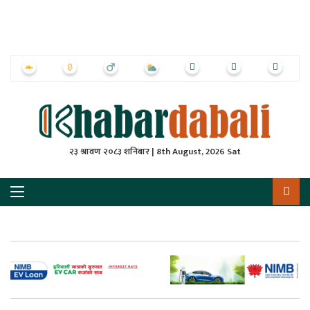
ृष्‍ठ
ाचार
पत्रिका
्राष्ट्रिय
२३ श्रावण २०८३ शनिबार | 8th August, 2026 Sat
स
ली
ली
लकुद
ेश