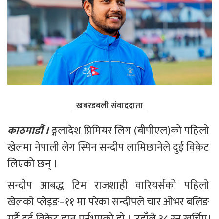
खबरडबली संवाददाता
काठमाडौं । 
ङ्गलादेश प्रिमियर लिग (बीपीएल)को पहिलो 
खेलमा नेपाली लेग स्पिन सन्दीप लामिछानेले दुई विकेट 
लिएको छन् । 
सन्दीप आबद्ध टिम राजशाही वारियर्सको पहिलो 
खेलको प्लेइङ–११ मा परेका सन्दीपले चार ओभर बलिङ 
गर्दै दुई विकेट हात पर्नुभएको हो । उहाँले ३८ रन खर्चिए।