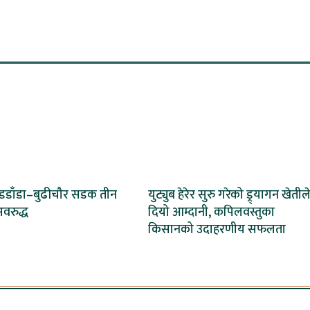
बडडाँडा–बुढीचौर सडक तीन
युट्युब हेरेर सुरु गरेको ड्र्यागन खेतील
वरुद्ध
दियो आम्दानी, कपिलवस्तुका
किसानको उदाहरणीय सफलता