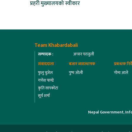
प्रहरी मुख्यालयको स्वीकार
Team Khabardabali
सम्पादक :
अन्जन पराजुली
संवाददाता
बजार व्यवस्थापक
प्रबन्धक निर
फुलु भुजेल
पुष्प ओली
गोमा आले
गणेश पाण्डे
कृति सापकोटा
सूर्य शर्मा
Nepal Government, Inf