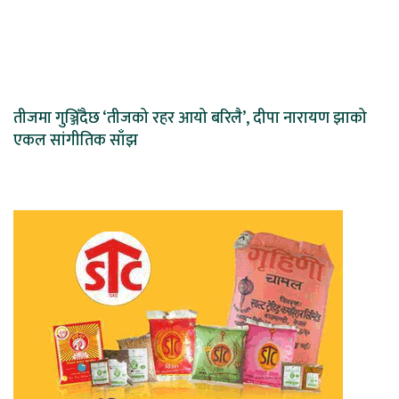
तीजमा गुञ्जिँदैछ ‘तीजको रहर आयो बरिलै’, दीपा नारायण झाको
एकल सांगीतिक साँझ