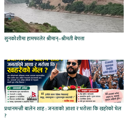
सुनकोशीमा हामफालेर श्रीमान्–श्रीमती बेपत्ता
प्रधानमन्त्री बालेन शाह : जनताकाे आशा र भरोसा कि खहरेकाे भेल
?