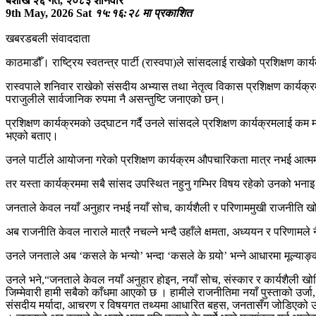
बैशाख २६ गते, २०८३ शनिवार
9th May, 2026 Sat
१५:१६:२८ मा प्रकाशित
खबरडबली संवाददाता
काठमाडौँ। राष्ट्रिय स्वतन्त्र पार्टी (रास्वपा)ले सांसदलाई राखेको प्रशिक्षण क
रास्वपाले शनिवार राखेको संसदीय अभ्यास तथा नेतृत्व विकास प्रशिक्षण कार्
पराजुलीले सार्वजानिक रुपमा नै असन्तुष्टि जनाएको छन्।
प्रशिक्षण कार्यक्रमको उद्‌घाटन गर्दै उनले सांसदले प्रशिक्षण कार्यक्रमलाई कम
भएको बताए।
उनले पार्टीले आयोजना गरेको प्रशिक्षण कार्यक्रम औपचारिकता मात्र नभई आत्म
तर यस्ता कार्यक्रममा सबै सांसद उपस्थित नहुनु गम्भिर विषय रहेको उनको भनाइ
जनताले केवल नयाँ अनुहार नभई नयाँ सोच, कार्यशैली र परिणाममुखी राजनीति खोज
अब राजनीति केवल नाराले मात्रै नचल्ने भन्दै उहाँले क्षमता, अध्ययन र परिणामले 
उनले जनताले अब ‘कसले के भन्यो’ भन्दा ‘कसले के गर्‍यो’ भन्ने आधारमा मूल्याङ
उनले भने,“जनताले केवल नयाँ अनुहार होइन, नयाँ सोच, संस्कार र कार्यशैली खो
जिम्मेवारी हामी सबैको काँधमा आएको छ । हामीले राजनीतिमा नयाँ पुस्ताको उर्
संसदीय मर्यादा, आचरण र विषयगत तथ्यमा आधारित बहस, जनतासँग जोडिएको उत्तरद