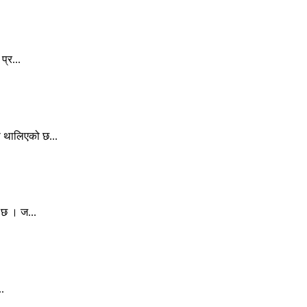
्र...
स थालिएको छ...
 छ । ज...
..