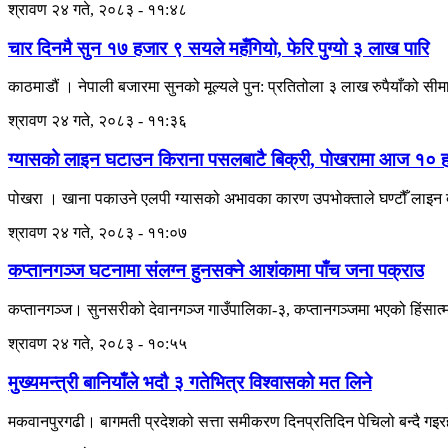
श्रावण २४ गते, २०८३ - ११:४८
चार दिनमै सुन १७ हजार ९ सयले महँगियो, फेरि पुग्यो ३ लाख पारि
काठमाडौं । नेपाली बजारमा सुनको मूल्यले पुन: प्रतितोला ३ लाख रुपैयाँको सीम
श्रावण २४ गते, २०८३ - ११:३६
ग्यासको लाइन घटाउन किराना पसलबाटै बिक्री, पोखरामा आज १० ह
पोखरा । खाना पकाउने एलपी ग्यासको अभावका कारण उपभोक्ताले घण्टौँ लाइन ब
श्रावण २४ गते, २०८३ - ११:०७
कप्तानगञ्ज घटनामा संलग्न हुनसक्ने आशंकामा पाँच जना पक्राउ
कप्तानगञ्ज। सुनसरीको देवानगञ्ज गाउँपालिका-३, कप्तानगञ्जमा भएको हिंसात्
श्रावण २४ गते, २०८३ - १०:५५
मुख्यमन्त्री बानियाँले भदौ ३ गतेभित्र विश्वासको मत लिने
मकवानपुरगढी। बागमती प्रदेशको सत्ता समीकरण दिनप्रतिदिन पेचिलो बन्दै गइरहेका 