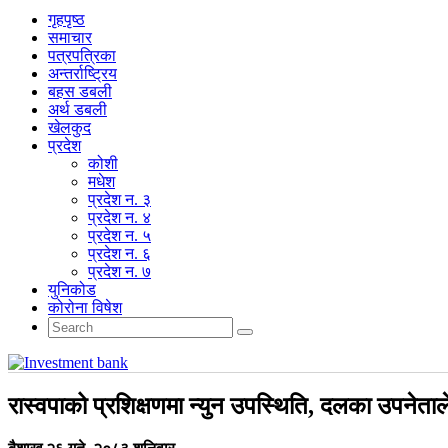
गृहपृष्‍ठ
समाचार
पत्रपत्रिका
अन्तर्राष्ट्रिय
बहस डबली
अर्थ डबली
खेलकुद
प्रदेश
कोशी
मधेश
प्रदेश न. ३
प्रदेश न. ४
प्रदेश न. ५
प्रदेश न. ६
प्रदेश न. ७
युनिकोड
कोरोना विषेश
रास्वपाको प्रशिक्षणमा न्युन उपस्थिति, दलका उपनेताले