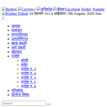
Bullion
Currency
युनिकोड
मौसम
Facebook
Twitter
Youtube
२४ श्रावण २०८३ आईतवार | 9th August, 2026 Sun
×
गृहपृष्‍ठ
समाचार
पत्रपत्रिका
अन्तर्राष्ट्रिय
बहस डबली
अर्थ डबली
खेलकुद
प्रदेश
कोशी
मधेश
प्रदेश न. ३
प्रदेश न. ४
प्रदेश न. ५
प्रदेश न. ६
प्रदेश न. ७
युनिकोड
कोरोना विषेश