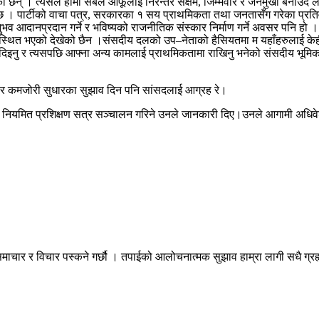
का छन् । त्यसैले हामी सबैले आफूलाई निरन्तर सक्षम, जिम्मेवार र जनमुखी बनाउदै लै
 । पार्टीको वाचा पत्र, सरकारका १ सय प्राथमिकता तथा जनतासँग गरेका प्रतिवद
अनुभव आदानप्रदान गर्ने र भविष्यको राजनीतिक संस्कार निर्माण गर्ने अवसर पनि हो
्थित भएको देखेको छैन ।संसदीय दलको उप–नेताको हैसियतमा म यहाँहरुलाई केही अन
नु र त्यसपछि आफ्ना अन्य कामलाई प्राथमिकतामा राखिनु भनेको संसदीय भूमिकाबाट
न र कमजोरी सुधारका सुझाव दिन पनि सांसदलाई आग्रह रे।
ेर नियमित प्रशिक्षण सत्र सञ्चालन गरिने उनले जानकारी दिए।उनले आगामी अधिवे
माचार र विचार पस्कने गर्छौ । तपाईको आलोचनात्मक सुझाव हाम्रा लागी सधै ग्