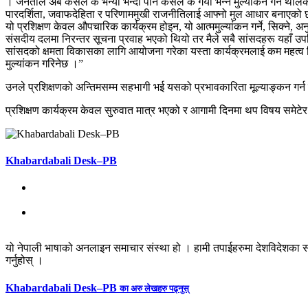
। जनताले अब कसले के भन्यो भन्दा पनि कसले के गर्यो भन्ने मुल्यांकन गर्न थाले
पारदर्शिता, जवाफदेहिता र परिणाममुखी राजनीतिलाई आफ्नो मुल आधार बनाएको छ
यो प्रशिक्षण केवल औपचारिक कार्यक्रम होइन, यो आत्ममुल्यांकन गर्ने, सिक्ने, 
संसदीय दलमा निरन्तर सूचना प्रवाह भएको थियो तर मैले सबै सांसदहरू यहाँ उपस
सांसदको क्षमता विकासका लागि आयोजना गरेका यस्ता कार्यक्रमलाई कम महत्व दिइ
मुल्यांकन गरिनेछ ।”
उनले प्रशिक्षणको अन्तिमसम्म सहभागी भई यसको प्रभावकारिता मूल्याङ्कन गर्
प्रशिक्षण कार्यक्रम केवल सुरुवात मात्र भएको र आगामी दिनमा थप विषय समेट
Khabardabali Desk–PB
यो नेपाली भाषाको अनलाइन समाचार संस्था हो । हामी तपाईहरुमा देशविदेशका स
गर्नुहोस् ।
Khabardabali Desk–PB
का अरु लेखहरु पढ्नुस्