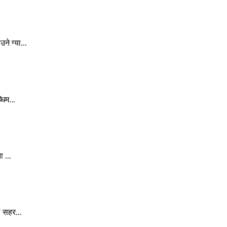
े ग्या...
िम...
 ...
े सहर...