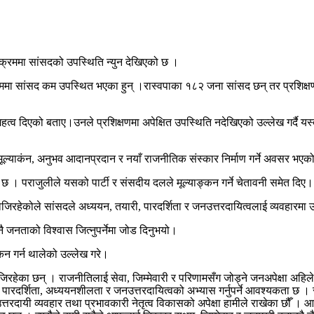
ार्यक्रममा सांसदको उपस्थिति न्युन देखिएको छ ।
यक्रममा सांसद कम उपस्थित भएका हुन् ।रास्वपाका १८२ जना सांसद छन् तर प्रशि
 महत्व दिएको बताए।उनले प्रशिक्षणमा अपेक्षित उपस्थिति नदेखिएको उल्लेख गर्दै य
मूल्याकंन, अनुभव आदानप्रदान र नयाँ राजनीतिक संस्कार निर्माण गर्ने अवसर भए
 छ । पराजुलीले यसको पार्टी र संसदीय दलले मूल्याङ्कन गर्ने चेतावनी समेत दिए।
िरहेकोले सांसदले अध्ययन, तयारी, पारदर्शिता र जनउत्तरदायित्वलाई व्यवहारमा उ
नै जनताको विश्वास जित्नुपर्नेमा जोड दिनुभयो।
्कन गर्न थालेको उल्लेख गरे।
जिरहेका छन् । राजनीतिलाई सेवा, जिम्मेवारी र परिणामसँग जोड्ने जनअपेक्षा अहि
जा, पारदर्शिता, अध्ययनशीलता र जनउत्तरदायित्वको अभ्यास गर्नुपर्ने आवश्यकता छ
ायी व्यवहार तथा प्रभावकारी नेतृत्व विकासको अपेक्षा हामीले राखेका छौँ । आ