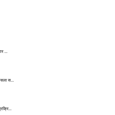
र ...
ैसला स...
रक्रि...