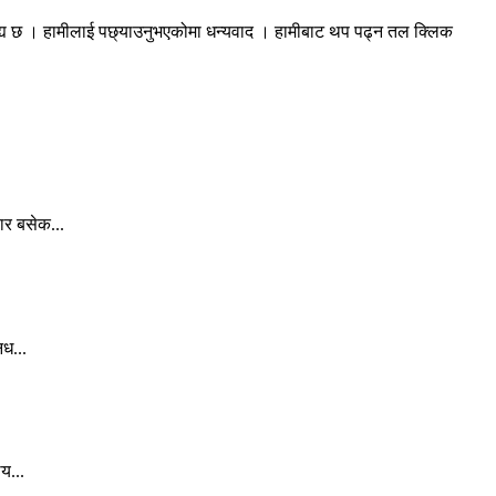
रह्य छ । हामीलाई पछ्याउनुभएकोमा धन्यवाद । हामीबाट थप पढ्न तल क्लिक
ार बसेक...
िध...
य...