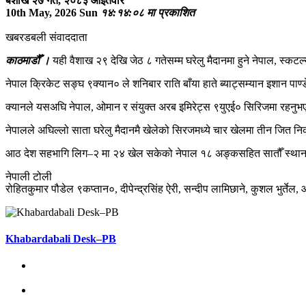
बैशाख २७ गते, २०८३ आइतवार
10th May, 2026 Sun
१४:१४:०८ मा प्रकाशित
खबरडबली संवाददाता
काठमाडौँ ।
यही वैशाख २९ देखि जेठ ८ गतेसम्म घरेलु मैदानमा हुने नेपाल, स्
नेपाल क्रिकेट सङ्घ ९क्यान० ले शनिबार राति बाँया हाते ब्याट्सम्यान इशान पा
क्यानले यसअघि नेपाल, ओमान र संयुक्त अरब इमिरेट्स ९युएई० सिरिजमा रहनुभ
नेपालले अघिल्लो साता घरेलु मैदानमै खेलेको सिरजमध्ये चार खेलमा तीन जित निक
आठ देश सहभागि लिग–२ मा २४ खेल सकेको नेपाल १८ अङ्कसहित सातौँ स्थानम
नेपाली टोली
रोहितकुमार पौडेल ९कप्तान०, दीपेन्द्रसिंह ऐरी, सन्दीप लामिछाने, कुशल भुर्त
Khabardabali Desk–PB