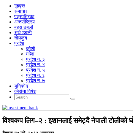
गृहपृष्‍ठ
समाचार
पत्रपत्रिका
अन्तर्राष्ट्रिय
बहस डबली
अर्थ डबली
खेलकुद
प्रदेश
कोशी
मधेश
प्रदेश न. ३
प्रदेश न. ४
प्रदेश न. ५
प्रदेश न. ६
प्रदेश न. ७
युनिकोड
कोरोना विषेश
विश्वकप लिग–२ : इशानलाई समेट्दै नेपाली टोलीको घ