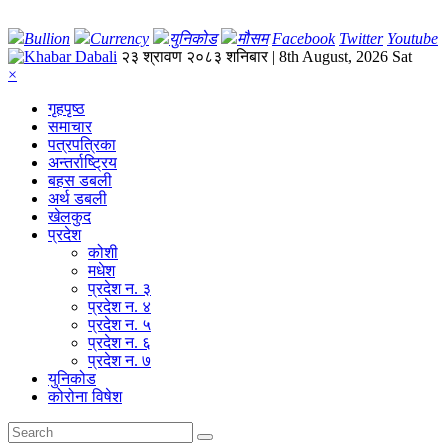
Bullion
Currency
युनिकोड
मौसम
Facebook
Twitter
Youtube
२३ श्रावण २०८३ शनिबार | 8th August, 2026 Sat
×
गृहपृष्‍ठ
समाचार
पत्रपत्रिका
अन्तर्राष्ट्रिय
बहस डबली
अर्थ डबली
खेलकुद
प्रदेश
कोशी
मधेश
प्रदेश न. ३
प्रदेश न. ४
प्रदेश न. ५
प्रदेश न. ६
प्रदेश न. ७
युनिकोड
कोरोना विषेश