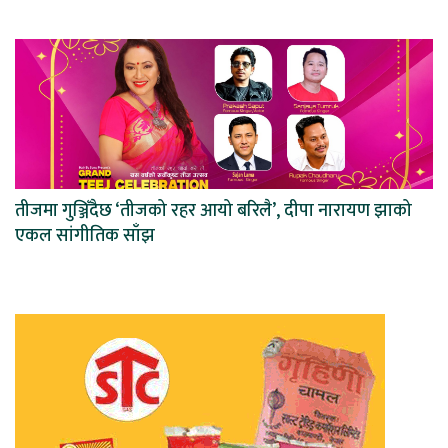
तीजमा गुञ्जिँदैछ ‘तीजको रहर आयो बरिलै’, दीपा नारायण झाको
एकल सांगीतिक साँझ