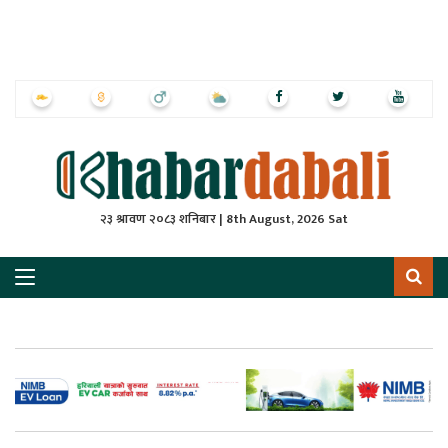
ृष्‍ठ
ाचार
पत्रिका
्राष्ट्रिय
२३ श्रावण २०८३ शनिबार | 8th August, 2026 Sat
स
ली
ली
लकुद
ेश