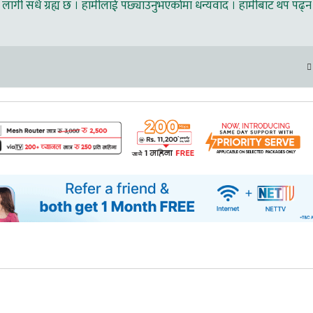
लागी सधै ग्रह्य छ । हामीलाई पछ्याउनुभएकोमा धन्यवाद । हामीबाट थप पढ्न