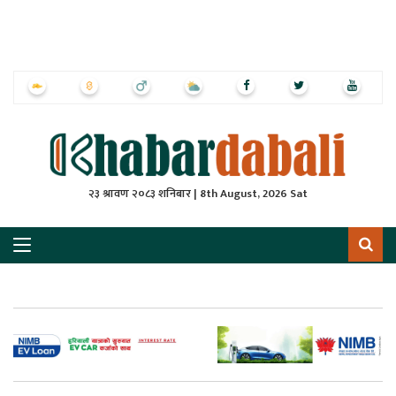
ृष्‍ठ
ाचार
पत्रिका
्राष्ट्रिय
२३ श्रावण २०८३ शनिबार | 8th August, 2026 Sat
स
ली
ली
लकुद
ेश