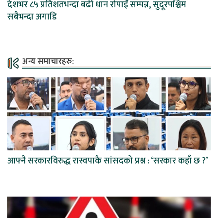
देशभर ८५ प्रतिशतभन्दा बढी धान रोपाइँ सम्पन्न, सुदूरपश्चिम
सबैभन्दा अगाडि
अन्य समाचारहरु:
आफ्नै सरकारविरुद्ध रास्वपाकै सांसदको प्रश्न : ‘सरकार कहाँ छ ?’