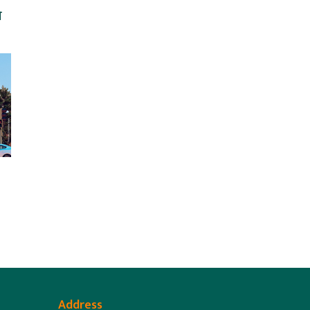
ो
Address