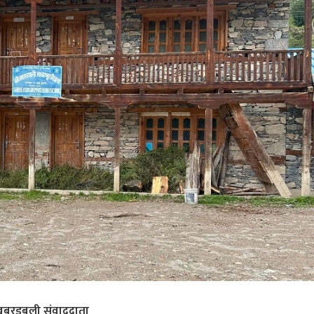
बरडबली संवाददाता