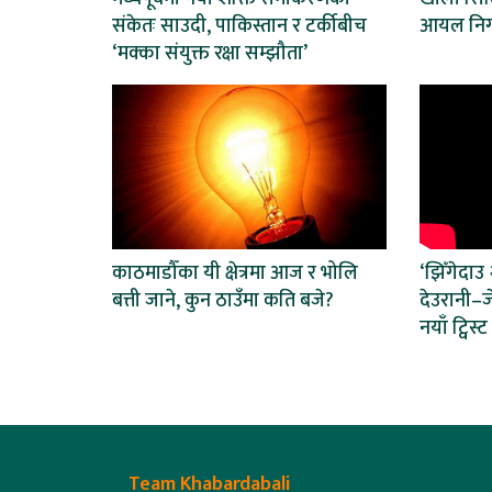
संकेतः साउदी, पाकिस्तान र टर्कीबीच
आयल निगम
‘मक्का संयुक्त रक्षा सम्झौता’
काठमाडौँका यी क्षेत्रमा आज र भोलि
‘झिँगेदाउ
बत्ती जाने, कुन ठाउँमा कति बजे?
देउरानी–
नयाँ ट्विस्ट
Team Khabardabali