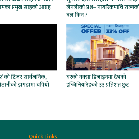
का प्रमुख साहको आग्रह
जेनजीको प्रश्न– नागरिकमाथि राज्यक
बल किन ?
 २’ को टिजर सार्वजनिक,
घरको नक्सा डिजाइनमा देभको
जेठानीको झगडामा थपियो
इन्जिनियरिङको ३३ प्रतिशत छुट
Quick Links