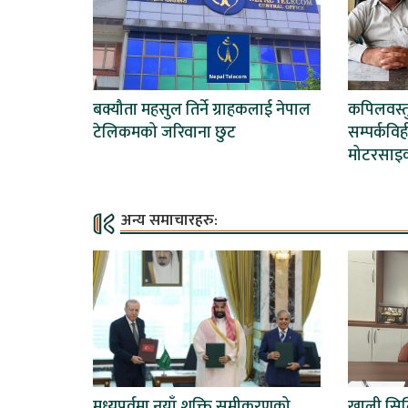
बक्यौता महसुल तिर्ने ग्राहकलाई नेपाल
कपिलवस्तु
टेलिकमको जरिवाना छुट
सम्पर्कवि
मोटरसा
अन्य समाचारहरु:
मध्यपूर्वमा नयाँ शक्ति समीकरणको
खाली सिल