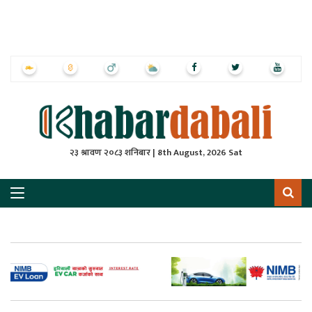
ृष्‍ठ
ाचार
पत्रिका
्राष्ट्रिय
२३ श्रावण २०८३ शनिबार | 8th August, 2026 Sat
स
ली
ली
लकुद
ेश