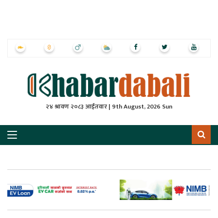
ृष्‍ठ
ाचार
पत्रिका
्राष्ट्रिय
२४ श्रावण २०८३ आईतवार | 9th August, 2026 Sun
स
ली
ली
लकुद
ेश