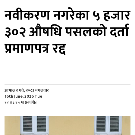
नवीकरण नगरेका ५ हजार
िकोड
३०२ औषधि पसलको दर्ता
ोना
ेश
प्रमाणपत्र रद्द
आषाढ़ २ गते, २०८३ मगलवार
16th June, 2026 Tue
१२:४३:१५ मा प्रकाशित