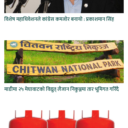
विशेष महाधिवेशनले कांग्रेस कमजोर बनायो : प्रकाशमान सिंह
माडीमा २५ मेघावाटको विद्युत् लैजान निकुञ्जमा तार भूमिगत गरिँदै