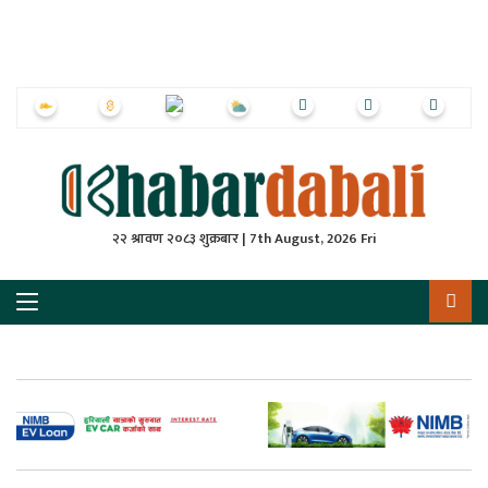
ृष्‍ठ
ाचार
पत्रिका
्राष्ट्रिय
२२ श्रावण २०८३ शुक्रबार | 7th August, 2026 Fri
स
ली
ली
लकुद
ेश