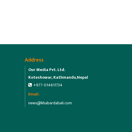
Address
Our Media Pvt. Ltd.
Koteshowar, Kathmandu,Nepal
+977-014611734
Email:
news@khabardabali.com