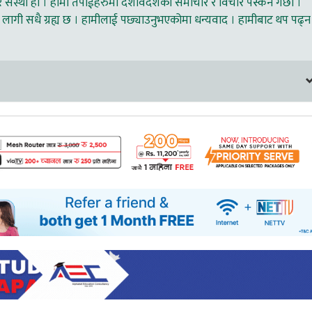
ंस्था हो । हामी तपाईहरुमा देशविदेशका समाचार र विचार पस्कने गर्छौ ।
लागी सधै ग्रह्य छ । हामीलाई पछ्याउनुभएकोमा धन्यवाद । हामीबाट थप पढ्न