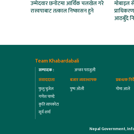
उम्मेदवार छनोटमा आर्थिक चलखेल गरे
मोबाइल से
रास्वपाबाट तत्काल निष्कासन हुने
प्राधिकर
आठबुँदे नि
Team Khabardabali
सम्पादक :
अन्जन पराजुली
संवाददाता
बजार व्यवस्थापक
प्रबन्धक निर
फुलु भुजेल
पुष्प ओली
गोमा आले
गणेश पाण्डे
कृति सापकोटा
सूर्य शर्मा
Nepal Government, Inf