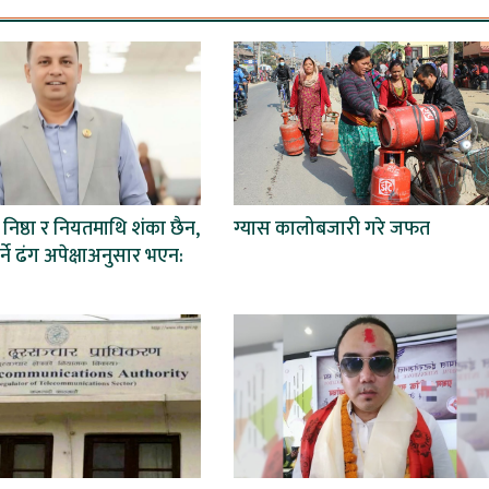
िष्ठा र नियतमाथि शंका छैन,
ग्यास कालोबजारी गरे जफत
्ने ढंग अपेक्षाअनुसार भएन: