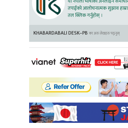
यो नेपाली भाषाको अनलाइन समाचार स
तपाईको आलोचनात्मक सुझाव हाम्रा 
तल क्लिक गर्नुहोस् ।
KHABARDABALI DESK–PB
का अरु लेखहरु पढ्नुस्