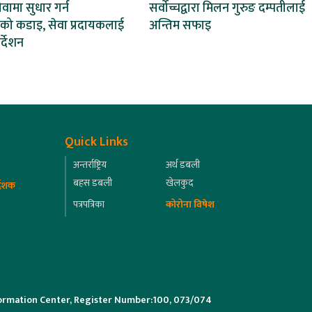
वामा सुधार गर्न
सर्वोच्चद्वारा मिलन गुरुङ दम्पतीलाई
णको कडाइ, सेवा प्रदायकलाई
अन्तिम सफाइ
र्देशन
Quick Links
अन्तर्राष्ट्रिय
अर्थ डबली
बहस डबली
खेलकुद
्देशक
पत्रपत्रिका
कोरोना विषेश
ormation Center, Register Number:100, 073/074