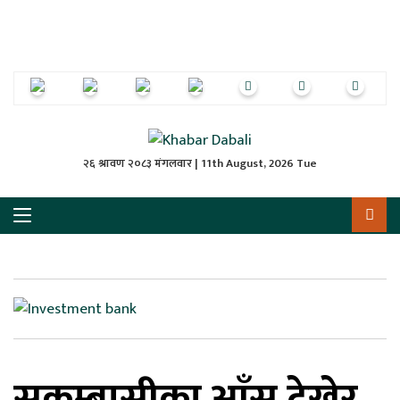
ृष्‍ठ
ाचार
पत्रिका
्राष्ट्रिय
२६ श्रावण २०८३ मंगलवार | 11th August, 2026 Tue
स
ली
ली
लकुद
सुकुम्बासीका आँसु देखेर
ेश