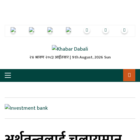
ृष्‍ठ
ाचार
पत्रिका
्राष्ट्रिय
२४ श्रावण २०८३ आईतवार | 9th August, 2026 Sun
स
ली
ली
लकुद
अर्थतन्त्रलाई चलायमान
ेश